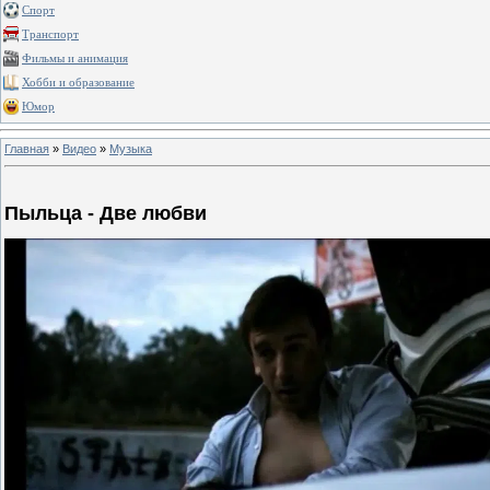
Спорт
Транспорт
Фильмы и анимация
Хобби и образование
Юмор
Главная
»
Видео
»
Музыка
Пыльца - Две любви