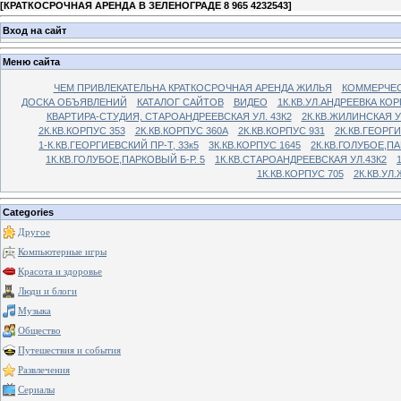
[
КРАТКОСРОЧНАЯ АРЕНДА В ЗЕЛЕНОГРАДЕ 8 965 4232543
]
Вход на сайт
Меню сайта
ЧЕМ ПРИВЛЕКАТЕЛЬНА КРАТКОСРОЧНАЯ АРЕНДА ЖИЛЬЯ
КОММЕРЧЕС
ДОСКА ОБЪЯВЛЕНИЙ
КАТАЛОГ САЙТОВ
ВИДЕО
1К.КВ.УЛ.АНДРЕЕВКА КОР
КВАРТИРА-СТУДИЯ, СТАРОАНДРЕЕВСКАЯ УЛ. 43К2
2К.КВ.ЖИЛИНСКАЯ У
2К.КВ.КОРПУС 353
2К.КВ.КОРПУС 360А
2К.КВ.КОРПУС 931
2К.КВ.ГЕОРГ
1-К.КВ.ГЕОРГИЕВСКИЙ ПР-Т, 33к5
3К.КВ.КОРПУС 1645
2К.КВ.ГОЛУБОЕ,ПА
1К.КВ.ГОЛУБОЕ,ПАРКОВЫЙ Б-Р. 5
1К.КВ.СТАРОАНДРЕЕВСКАЯ УЛ.43К2
1К.КВ.КОРПУС 705
2К.КВ.УЛ
Categories
Другое
Компьютерные игры
Красота и здоровье
Люди и блоги
Музыка
Общество
Путешествия и события
Развлечения
Сериалы