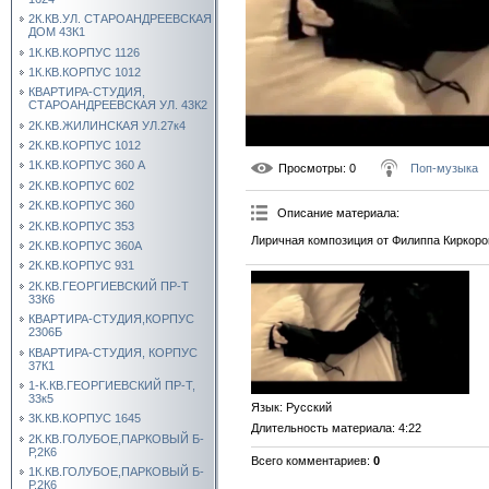
2К.КВ.УЛ. СТАРОАНДРЕЕВСКАЯ
ДОМ 43К1
1К.КВ.КОРПУС 1126
1К.КВ.КОРПУС 1012
КВАРТИРА-СТУДИЯ,
СТАРОАНДРЕЕВСКАЯ УЛ. 43К2
2К.КВ.ЖИЛИНСКАЯ УЛ.27к4
2К.КВ.КОРПУС 1012
1К.КВ.КОРПУС 360 А
Просмотры
: 0
Поп-музыка
2К.КВ.КОРПУС 602
2К.КВ.КОРПУС 360
Описание материала
:
2К.КВ.КОРПУС 353
Лиричная композиция от Филиппа Киркоро
2К.КВ.КОРПУС 360А
2К.КВ.КОРПУС 931
2К.КВ.ГЕОРГИЕВСКИЙ ПР-Т
33К6
КВАРТИРА-СТУДИЯ,КОРПУС
2306Б
КВАРТИРА-СТУДИЯ, КОРПУС
37К1
1-К.КВ.ГЕОРГИЕВСКИЙ ПР-Т,
33к5
Язык
: Русский
3К.КВ.КОРПУС 1645
Длительность материала
: 4:22
2К.КВ.ГОЛУБОЕ,ПАРКОВЫЙ Б-
Р,2К6
Всего комментариев
:
0
1К.КВ.ГОЛУБОЕ,ПАРКОВЫЙ Б-
Р,2К6