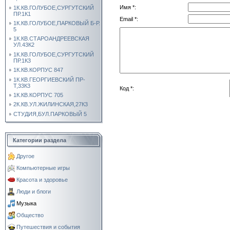
Имя *:
1К.КВ.ГОЛУБОЕ,СУРГУТСКИЙ
ПР.1К1
Email *:
1К.КВ.ГОЛУБОЕ,ПАРКОВЫЙ Б-Р.
5
1К.КВ.СТАРОАНДРЕЕВСКАЯ
УЛ.43К2
1К.КВ.ГОЛУБОЕ,СУРГУТСКИЙ
ПР.1К3
1К.КВ.КОРПУС 847
1К.КВ.ГЕОРГИЕВСКИЙ ПР-
Т,33К3
Код *:
1К.КВ.КОРПУС 705
2К.КВ.УЛ.ЖИЛИНСКАЯ,27К3
СТУДИЯ,БУЛ.ПАРКОВЫЙ 5
Категории раздела
Другое
Компьютерные игры
Красота и здоровье
Люди и блоги
Музыка
Общество
Путешествия и события