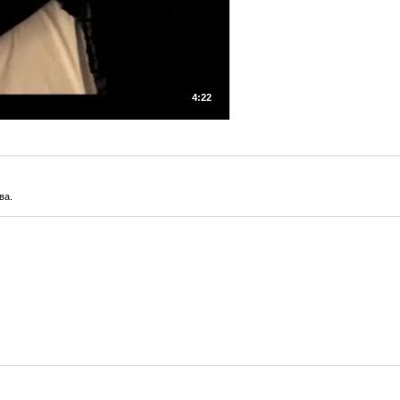
4:22
ва.