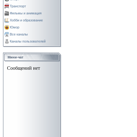
Транспорт
Фильмы и анимация
Хобби и образование
Юмор
Все каналы
Каналы пользователей
Мини-чат