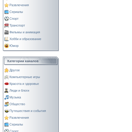
Развлечения
Сериалы
Спорт
Транспорт
Фильмы и анимация
Хобби и образование
Юмор
Категории каналов
Другое
Компьютерные игры
Красота и здоровье
Люди и блоги
Музыка
Общество
Путешествия и события
Развлечения
Сериалы
Спорт