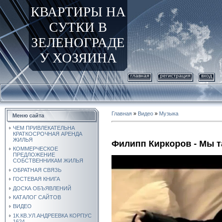
КВАРТИРЫ НА
СУТКИ В
ЗЕЛЕНОГРАДЕ
У ХОЗЯИНА
главная
регистрация
вход
Главная
»
Видео
»
Музыка
Меню сайта
ЧЕМ ПРИВЛЕКАТЕЛЬНА
КРАТКОСРОЧНАЯ АРЕНДА
ЖИЛЬЯ
Филипп Киркоров - Мы т
КОММЕРЧЕСКОЕ
ПРЕДЛОЖЕНИЕ
СОБСТВЕННИКАМ ЖИЛЬЯ
ОБРАТНАЯ СВЯЗЬ
ГОСТЕВАЯ КНИГА
ДОСКА ОБЪЯВЛЕНИЙ
КАТАЛОГ САЙТОВ
ВИДЕО
1К.КВ.УЛ.АНДРЕЕВКА КОРПУС
1624