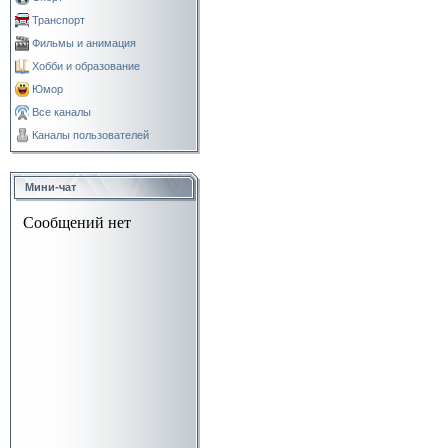
Транспорт
Фильмы и анимация
Хобби и образование
Юмор
Все каналы
Каналы пользователей
Мини-чат