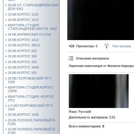
2К.КВ.УЛ. СТАРОАНДРЕЕВСКАЯ
ДОМ 43К1
1К.КВ.КОРПУС 1126
1К.КВ.КОРПУС 1012
КВАРТИРА-СТУДИЯ,
СТАРОАНДРЕЕВСКАЯ УЛ. 43К2
2К.КВ.ЖИЛИНСКАЯ УЛ.27к4
2К.КВ.КОРПУС 1012
1К.КВ.КОРПУС 360 А
Просмотры
: 0
Поп-музыка
2К.КВ.КОРПУС 602
2К.КВ.КОРПУС 360
Описание материала
:
2К.КВ.КОРПУС 353
Лиричная композиция от Филиппа Киркоро
2К.КВ.КОРПУС 360А
2К.КВ.КОРПУС 931
2К.КВ.ГЕОРГИЕВСКИЙ ПР-Т
33К6
КВАРТИРА-СТУДИЯ,КОРПУС
2306Б
КВАРТИРА-СТУДИЯ, КОРПУС
37К1
1-К.КВ.ГЕОРГИЕВСКИЙ ПР-Т,
33к5
Язык
: Русский
3К.КВ.КОРПУС 1645
Длительность материала
: 3:51
2К.КВ.ГОЛУБОЕ,ПАРКОВЫЙ Б-
Р,2К6
Всего комментариев
:
0
1К.КВ.ГОЛУБОЕ,ПАРКОВЫЙ Б-
Р,2К6