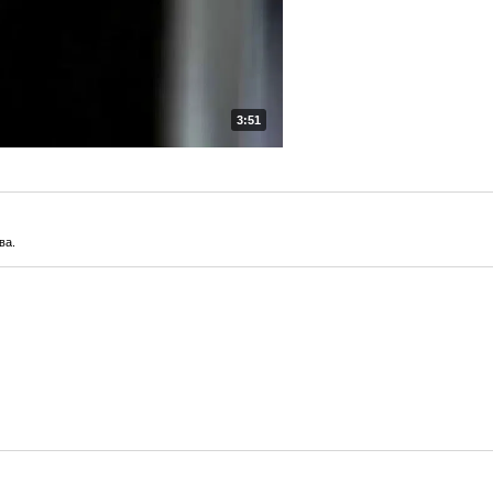
3:51
ва.