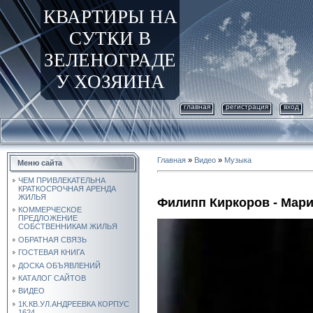
КВАРТИРЫ НА
СУТКИ В
ЗЕЛЕНОГРАДЕ
У ХОЗЯИНА
главная
регистрация
вход
Главная
»
Видео
»
Музыка
Меню сайта
ЧЕМ ПРИВЛЕКАТЕЛЬНА
КРАТКОСРОЧНАЯ АРЕНДА
ЖИЛЬЯ
Филипп Киркоров - Мар
КОММЕРЧЕСКОЕ
ПРЕДЛОЖЕНИЕ
СОБСТВЕННИКАМ ЖИЛЬЯ
ОБРАТНАЯ СВЯЗЬ
ГОСТЕВАЯ КНИГА
ДОСКА ОБЪЯВЛЕНИЙ
КАТАЛОГ САЙТОВ
ВИДЕО
1К.КВ.УЛ.АНДРЕЕВКА КОРПУС
1624