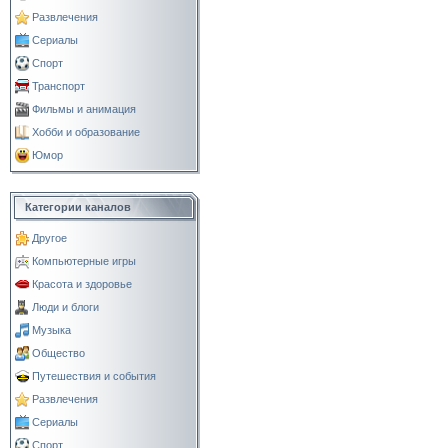
Развлечения
Сериалы
Спорт
Транспорт
Фильмы и анимация
Хобби и образование
Юмор
Категории каналов
Другое
Компьютерные игры
Красота и здоровье
Люди и блоги
Музыка
Общество
Путешествия и события
Развлечения
Сериалы
Спорт