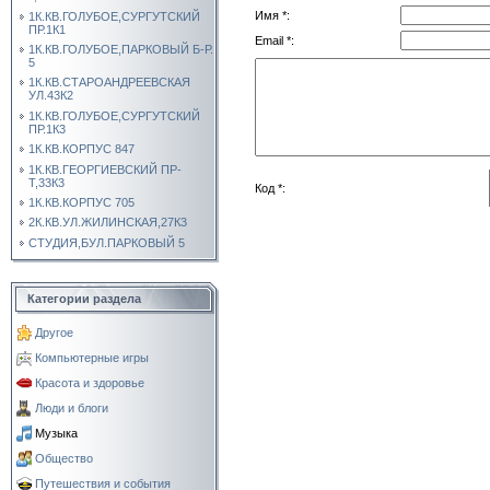
Имя *:
1К.КВ.ГОЛУБОЕ,СУРГУТСКИЙ
ПР.1К1
Email *:
1К.КВ.ГОЛУБОЕ,ПАРКОВЫЙ Б-Р.
5
1К.КВ.СТАРОАНДРЕЕВСКАЯ
УЛ.43К2
1К.КВ.ГОЛУБОЕ,СУРГУТСКИЙ
ПР.1К3
1К.КВ.КОРПУС 847
1К.КВ.ГЕОРГИЕВСКИЙ ПР-
Т,33К3
Код *:
1К.КВ.КОРПУС 705
2К.КВ.УЛ.ЖИЛИНСКАЯ,27К3
СТУДИЯ,БУЛ.ПАРКОВЫЙ 5
Категории раздела
Другое
Компьютерные игры
Красота и здоровье
Люди и блоги
Музыка
Общество
Путешествия и события