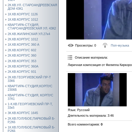
2К.КВ.УЛ. СТАРОАНДРЕЕВСКАЯ
ДОМ 43К1
1К.КВ.КОРПУС 1126
1К.КВ.КОРПУС 1012
КВАРТИРА-СТУДИЯ,
СТАРОАНДРЕЕВСКАЯ УЛ. 43К2
2К.КВ.ЖИЛИНСКАЯ УЛ.27к4
2К.КВ.КОРПУС 1012
1К.КВ.КОРПУС 360 А
Просмотры
: 0
Поп-музыка
2К.КВ.КОРПУС 602
2К.КВ.КОРПУС 360
Описание материала
:
2К.КВ.КОРПУС 353
Лиричная композиция от Филиппа Киркоро
2К.КВ.КОРПУС 360А
2К.КВ.КОРПУС 931
2К.КВ.ГЕОРГИЕВСКИЙ ПР-Т
33К6
КВАРТИРА-СТУДИЯ,КОРПУС
2306Б
КВАРТИРА-СТУДИЯ, КОРПУС
37К1
1-К.КВ.ГЕОРГИЕВСКИЙ ПР-Т,
33к5
Язык
: Русский
3К.КВ.КОРПУС 1645
Длительность материала
: 3:46
2К.КВ.ГОЛУБОЕ,ПАРКОВЫЙ Б-
Р,2К6
Всего комментариев
:
0
1К.КВ.ГОЛУБОЕ,ПАРКОВЫЙ Б-
Р,2К6