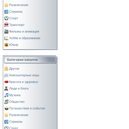
Развлечения
Сериалы
Спорт
Транспорт
Фильмы и анимация
Хобби и образование
Юмор
Категории каналов
Другое
Компьютерные игры
Красота и здоровье
Люди и блоги
Музыка
Общество
Путешествия и события
Развлечения
Сериалы
Спорт