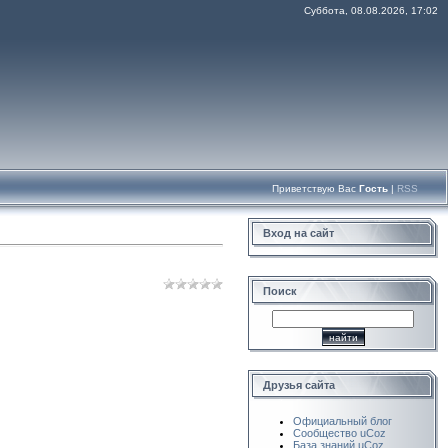
Суббота, 08.08.2026, 17:02
Приветствую Вас
Гость
|
RSS
Вход на сайт
Поиск
Друзья сайта
Официальный блог
Сообщество uCoz
База знаний uCoz