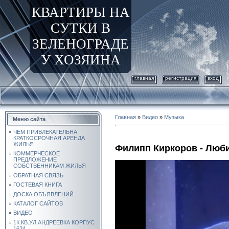
КВАРТИРЫ НА
СУТКИ В
ЗЕЛЕНОГРАДЕ
У ХОЗЯИНА
главная
регистрация
вход
Главная
»
Видео
»
Музыка
Меню сайта
ЧЕМ ПРИВЛЕКАТЕЛЬНА
КРАТКОСРОЧНАЯ АРЕНДА
ЖИЛЬЯ
Филипп Киркоров - Люб
КОММЕРЧЕСКОЕ
ПРЕДЛОЖЕНИЕ
СОБСТВЕННИКАМ ЖИЛЬЯ
ОБРАТНАЯ СВЯЗЬ
ГОСТЕВАЯ КНИГА
ДОСКА ОБЪЯВЛЕНИЙ
КАТАЛОГ САЙТОВ
ВИДЕО
1К.КВ.УЛ.АНДРЕЕВКА КОРПУС
1624