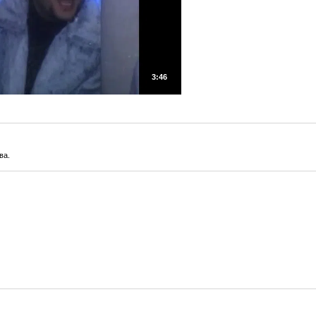
3:46
ва.