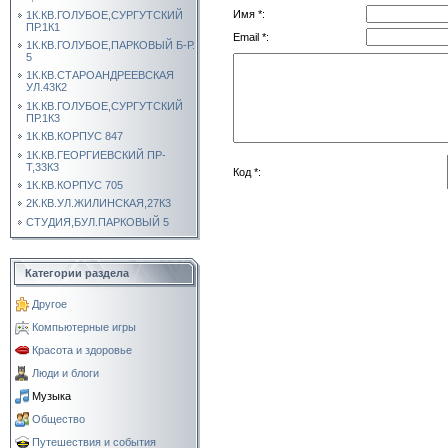
Имя *:
1К.КВ.ГОЛУБОЕ,СУРГУТСКИЙ
ПР.1К1
Email *:
1К.КВ.ГОЛУБОЕ,ПАРКОВЫЙ Б-Р.
5
1К.КВ.СТАРОАНДРЕЕВСКАЯ
УЛ.43К2
1К.КВ.ГОЛУБОЕ,СУРГУТСКИЙ
ПР.1К3
1К.КВ.КОРПУС 847
1К.КВ.ГЕОРГИЕВСКИЙ ПР-
Т,33К3
Код *:
1К.КВ.КОРПУС 705
2К.КВ.УЛ.ЖИЛИНСКАЯ,27К3
СТУДИЯ,БУЛ.ПАРКОВЫЙ 5
Категории раздела
Другое
Компьютерные игры
Красота и здоровье
Люди и блоги
Музыка
Общество
Путешествия и события