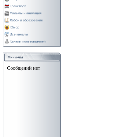
Транспорт
Фильмы и анимация
Хобби и образование
Юмор
Все каналы
Каналы пользователей
Мини-чат