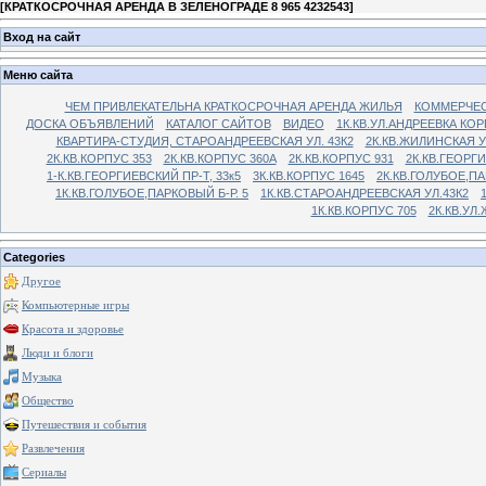
[
КРАТКОСРОЧНАЯ АРЕНДА В ЗЕЛЕНОГРАДЕ 8 965 4232543
]
Вход на сайт
Меню сайта
ЧЕМ ПРИВЛЕКАТЕЛЬНА КРАТКОСРОЧНАЯ АРЕНДА ЖИЛЬЯ
КОММЕРЧЕС
ДОСКА ОБЪЯВЛЕНИЙ
КАТАЛОГ САЙТОВ
ВИДЕО
1К.КВ.УЛ.АНДРЕЕВКА КОР
КВАРТИРА-СТУДИЯ, СТАРОАНДРЕЕВСКАЯ УЛ. 43К2
2К.КВ.ЖИЛИНСКАЯ У
2К.КВ.КОРПУС 353
2К.КВ.КОРПУС 360А
2К.КВ.КОРПУС 931
2К.КВ.ГЕОРГ
1-К.КВ.ГЕОРГИЕВСКИЙ ПР-Т, 33к5
3К.КВ.КОРПУС 1645
2К.КВ.ГОЛУБОЕ,ПА
1К.КВ.ГОЛУБОЕ,ПАРКОВЫЙ Б-Р. 5
1К.КВ.СТАРОАНДРЕЕВСКАЯ УЛ.43К2
1К.КВ.КОРПУС 705
2К.КВ.УЛ
Categories
Другое
Компьютерные игры
Красота и здоровье
Люди и блоги
Музыка
Общество
Путешествия и события
Развлечения
Сериалы