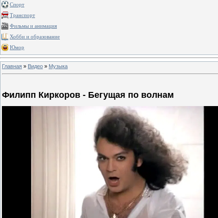
Спорт
Транспорт
Фильмы и анимация
Хобби и образование
Юмор
Главная
»
Видео
»
Музыка
Филипп Киркоров - Бегущая по волнам