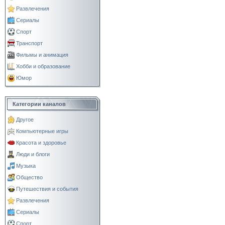
Развлечения
Сериалы
Спорт
Транспорт
Фильмы и анимация
Хобби и образование
Юмор
Категории каналов
Другое
Компьютерные игры
Красота и здоровье
Люди и блоги
Музыка
Общество
Путешествия и события
Развлечения
Сериалы
Спорт