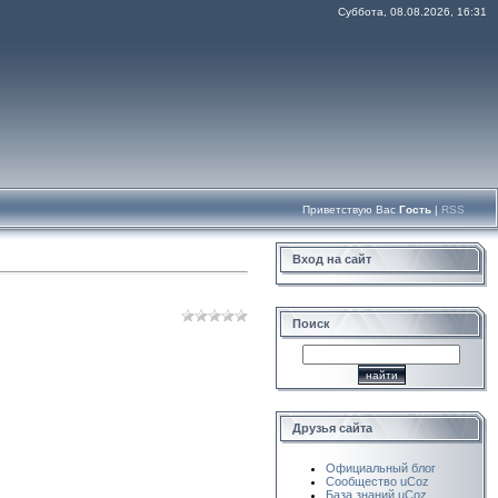
Суббота, 08.08.2026, 16:31
Приветствую Вас
Гость
|
RSS
Вход на сайт
Поиск
Друзья сайта
Официальный блог
Сообщество uCoz
База знаний uCoz