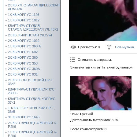
2К.КВ.УЛ. СТАРОАНДРЕЕВСКАЯ
ДОМ 43К1
1К.КВ.КОРПУС 1126
1К.КВ.КОРПУС 1012
КВАРТИРА-СТУДИЯ,
СТАРОАНДРЕЕВСКАЯ УЛ. 43К2
2К.КВ.ЖИЛИНСКАЯ УЛ.27к4
2К.КВ.КОРПУС 1012
1К.КВ.КОРПУС 360 А
Просмотры
: 0
Поп-музыка
2К.КВ.КОРПУС 602
2К.КВ.КОРПУС 360
Описание материала
:
2К.КВ.КОРПУС 353
Знаменитый хит от Татьяны Булановой.
2К.КВ.КОРПУС 360А
2К.КВ.КОРПУС 931
2К.КВ.ГЕОРГИЕВСКИЙ ПР-Т
33К6
КВАРТИРА-СТУДИЯ,КОРПУС
2306Б
КВАРТИРА-СТУДИЯ, КОРПУС
37К1
1-К.КВ.ГЕОРГИЕВСКИЙ ПР-Т,
33к5
Язык
: Русский
3К.КВ.КОРПУС 1645
Длительность материала
: 3:25
2К.КВ.ГОЛУБОЕ,ПАРКОВЫЙ Б-
Р,2К6
Всего комментариев
:
0
1К.КВ.ГОЛУБОЕ,ПАРКОВЫЙ Б-
Р,2К6