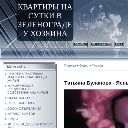
КВАРТИРЫ НА
СУТКИ В
ЗЕЛЕНОГРАДЕ
У ХОЗЯИНА
главная
регистрация
вход
Главная
»
Видео
»
Музыка
Меню сайта
ЧЕМ ПРИВЛЕКАТЕЛЬНА
КРАТКОСРОЧНАЯ АРЕНДА
ЖИЛЬЯ
Татьяна Буланова - Ясн
КОММЕРЧЕСКОЕ
ПРЕДЛОЖЕНИЕ
СОБСТВЕННИКАМ ЖИЛЬЯ
ОБРАТНАЯ СВЯЗЬ
ГОСТЕВАЯ КНИГА
ДОСКА ОБЪЯВЛЕНИЙ
КАТАЛОГ САЙТОВ
ВИДЕО
1К.КВ.УЛ.АНДРЕЕВКА КОРПУС
1624