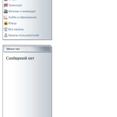
Транспорт
Фильмы и анимация
Хобби и образование
Юмор
Все каналы
Каналы пользователей
Мини-чат