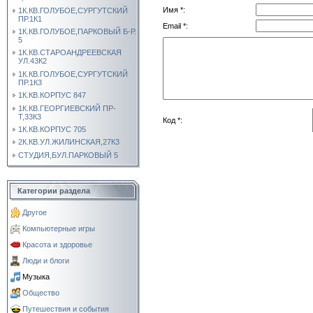
Имя *:
1К.КВ.ГОЛУБОЕ,СУРГУТСКИЙ
ПР.1К1
Email *:
1К.КВ.ГОЛУБОЕ,ПАРКОВЫЙ Б-Р.
5
1К.КВ.СТАРОАНДРЕЕВСКАЯ
УЛ.43К2
1К.КВ.ГОЛУБОЕ,СУРГУТСКИЙ
ПР.1К3
1К.КВ.КОРПУС 847
1К.КВ.ГЕОРГИЕВСКИЙ ПР-
Т,33К3
Код *:
1К.КВ.КОРПУС 705
2К.КВ.УЛ.ЖИЛИНСКАЯ,27К3
СТУДИЯ,БУЛ.ПАРКОВЫЙ 5
Категории раздела
Другое
Компьютерные игры
Красота и здоровье
Люди и блоги
Музыка
Общество
Путешествия и события