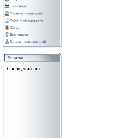
Транспорт
Фильмы и анимация
Хобби и образование
Юмор
Все каналы
Каналы пользователей
Мини-чат