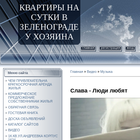
КВАРТИРЫ НА
СУТКИ В
ЗЕЛЕНОГРАДЕ
У ХОЗЯИНА
главная
регистрация
вход
Главная
»
Видео
»
Музыка
Меню сайта
ЧЕМ ПРИВЛЕКАТЕЛЬНА
КРАТКОСРОЧНАЯ АРЕНДА
ЖИЛЬЯ
Слава - Люди любят
КОММЕРЧЕСКОЕ
ПРЕДЛОЖЕНИЕ
СОБСТВЕННИКАМ ЖИЛЬЯ
ОБРАТНАЯ СВЯЗЬ
ГОСТЕВАЯ КНИГА
ДОСКА ОБЪЯВЛЕНИЙ
КАТАЛОГ САЙТОВ
ВИДЕО
1К.КВ.УЛ.АНДРЕЕВКА КОРПУС
1624