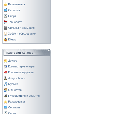
Развлечения
Сериалы
Спорт
Транспорт
Фильмы и анимация
Хобби и образование
Юмор
Категории каналов
Другое
Компьютерные игры
Красота и здоровье
Люди и блоги
Музыка
Общество
Путешествия и события
Развлечения
Сериалы
Спорт