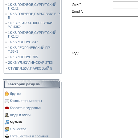
Имя *:
1К.КВ.ГОЛУБОЕ,СУРГУТСКИЙ
ПР.1К1
Email *:
1К.КВ.ГОЛУБОЕ,ПАРКОВЫЙ Б-Р.
5
1К.КВ.СТАРОАНДРЕЕВСКАЯ
УЛ.43К2
1К.КВ.ГОЛУБОЕ,СУРГУТСКИЙ
ПР.1К3
1К.КВ.КОРПУС 847
1К.КВ.ГЕОРГИЕВСКИЙ ПР-
Т,33К3
Код *:
1К.КВ.КОРПУС 705
2К.КВ.УЛ.ЖИЛИНСКАЯ,27К3
СТУДИЯ,БУЛ.ПАРКОВЫЙ 5
Категории раздела
Другое
Компьютерные игры
Красота и здоровье
Люди и блоги
Музыка
Общество
Путешествия и события