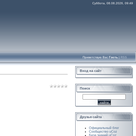
Суббота, 08.08.2026, 09:49
Приветствую Вас
Гость
|
RSS
Вход на сайт
Поиск
Друзья сайта
Официальный блог
Сообщество uCoz
База знаний uCoz