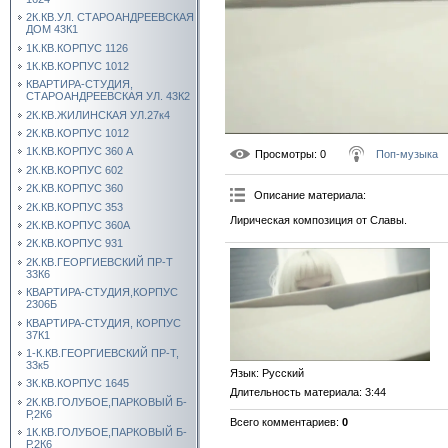
2К.КВ.УЛ. СТАРОАНДРЕЕВСКАЯ
ДОМ 43К1
1К.КВ.КОРПУС 1126
1К.КВ.КОРПУС 1012
КВАРТИРА-СТУДИЯ,
СТАРОАНДРЕЕВСКАЯ УЛ. 43К2
2К.КВ.ЖИЛИНСКАЯ УЛ.27к4
2К.КВ.КОРПУС 1012
1К.КВ.КОРПУС 360 А
Просмотры
: 0
Поп-музыка
2К.КВ.КОРПУС 602
2К.КВ.КОРПУС 360
Описание материала
:
2К.КВ.КОРПУС 353
Лирическая композиция от Славы.
2К.КВ.КОРПУС 360А
2К.КВ.КОРПУС 931
2К.КВ.ГЕОРГИЕВСКИЙ ПР-Т
33К6
КВАРТИРА-СТУДИЯ,КОРПУС
2306Б
КВАРТИРА-СТУДИЯ, КОРПУС
37К1
1-К.КВ.ГЕОРГИЕВСКИЙ ПР-Т,
33к5
Язык
: Русский
3К.КВ.КОРПУС 1645
Длительность материала
: 3:44
2К.КВ.ГОЛУБОЕ,ПАРКОВЫЙ Б-
Р,2К6
Всего комментариев
:
0
1К.КВ.ГОЛУБОЕ,ПАРКОВЫЙ Б-
Р,2К6