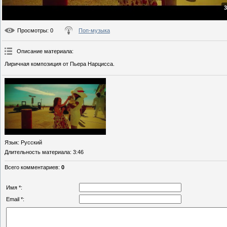
3
Просмотры
: 0
Поп-музыка
Описание материала
:
Лиричная композиция от Пьера Нарцисса.
Язык
: Русский
Длительность материала
: 3:46
Всего комментариев
:
0
Имя *:
Email *: