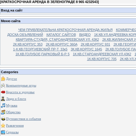
[
КРАТКОСРОЧНАЯ АРЕНДА В ЗЕЛЕНОГРАДЕ 8 965 4232543
]
Вход на сайт
Меню сайта
ЧЕМ ПРИВЛЕКАТЕЛЬНА КРАТКОСРОЧНАЯ АРЕНДА ЖИЛЬЯ
КОММЕРЧЕС
ДОСКА ОБЪЯВЛЕНИЙ
КАТАЛОГ САЙТОВ
ВИДЕО
1К.КВ.УЛ.АНДРЕЕВКА КОР
КВАРТИРА-СТУДИЯ, СТАРОАНДРЕЕВСКАЯ УЛ. 43К2
2К.КВ.ЖИЛИНСКАЯ У
2К.КВ.КОРПУС 353
2К.КВ.КОРПУС 360А
2К.КВ.КОРПУС 931
2К.КВ.ГЕОРГ
1-К.КВ.ГЕОРГИЕВСКИЙ ПР-Т, 33к5
3К.КВ.КОРПУС 1645
2К.КВ.ГОЛУБОЕ,ПА
1К.КВ.ГОЛУБОЕ,ПАРКОВЫЙ Б-Р. 5
1К.КВ.СТАРОАНДРЕЕВСКАЯ УЛ.43К2
1К.КВ.КОРПУС 705
2К.КВ.УЛ
Categories
Другое
Компьютерные игры
Красота и здоровье
Люди и блоги
Музыка
Общество
Путешествия и события
Развлечения
Сериалы