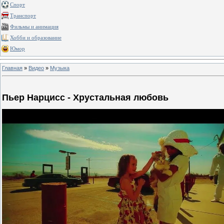
Спорт
Транспорт
Фильмы и анимация
Хобби и образование
Юмор
Главная
»
Видео
»
Музыка
Пьер Нарцисс - Хрустальная любовь