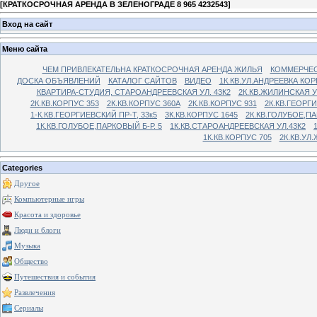
[
КРАТКОСРОЧНАЯ АРЕНДА В ЗЕЛЕНОГРАДЕ 8 965 4232543
]
Вход на сайт
Меню сайта
ЧЕМ ПРИВЛЕКАТЕЛЬНА КРАТКОСРОЧНАЯ АРЕНДА ЖИЛЬЯ
КОММЕРЧЕС
ДОСКА ОБЪЯВЛЕНИЙ
КАТАЛОГ САЙТОВ
ВИДЕО
1К.КВ.УЛ.АНДРЕЕВКА КОР
КВАРТИРА-СТУДИЯ, СТАРОАНДРЕЕВСКАЯ УЛ. 43К2
2К.КВ.ЖИЛИНСКАЯ У
2К.КВ.КОРПУС 353
2К.КВ.КОРПУС 360А
2К.КВ.КОРПУС 931
2К.КВ.ГЕОРГ
1-К.КВ.ГЕОРГИЕВСКИЙ ПР-Т, 33к5
3К.КВ.КОРПУС 1645
2К.КВ.ГОЛУБОЕ,ПА
1К.КВ.ГОЛУБОЕ,ПАРКОВЫЙ Б-Р. 5
1К.КВ.СТАРОАНДРЕЕВСКАЯ УЛ.43К2
1К.КВ.КОРПУС 705
2К.КВ.УЛ
Categories
Другое
Компьютерные игры
Красота и здоровье
Люди и блоги
Музыка
Общество
Путешествия и события
Развлечения
Сериалы