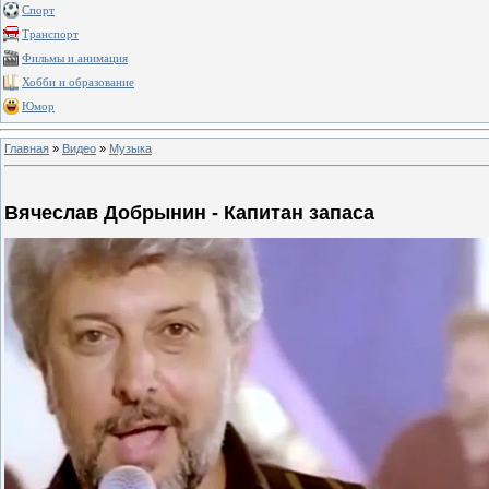
Спорт
Транспорт
Фильмы и анимация
Хобби и образование
Юмор
Главная
»
Видео
»
Музыка
Вячеслав Добрынин - Капитан запаса