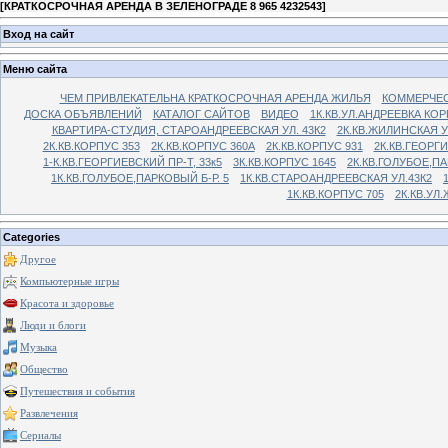
[
КРАТКОСРОЧНАЯ АРЕНДА В ЗЕЛЕНОГРАДЕ 8 965 4232543
]
Вход на сайт
Меню сайта
ЧЕМ ПРИВЛЕКАТЕЛЬНА КРАТКОСРОЧНАЯ АРЕНДА ЖИЛЬЯ
КОММЕРЧЕС
ДОСКА ОБЪЯВЛЕНИЙ
КАТАЛОГ САЙТОВ
ВИДЕО
1К.КВ.УЛ.АНДРЕЕВКА КОР
КВАРТИРА-СТУДИЯ, СТАРОАНДРЕЕВСКАЯ УЛ. 43К2
2К.КВ.ЖИЛИНСКАЯ У
2К.КВ.КОРПУС 353
2К.КВ.КОРПУС 360А
2К.КВ.КОРПУС 931
2К.КВ.ГЕОРГ
1-К.КВ.ГЕОРГИЕВСКИЙ ПР-Т, 33к5
3К.КВ.КОРПУС 1645
2К.КВ.ГОЛУБОЕ,ПА
1К.КВ.ГОЛУБОЕ,ПАРКОВЫЙ Б-Р. 5
1К.КВ.СТАРОАНДРЕЕВСКАЯ УЛ.43К2
1К.КВ.КОРПУС 705
2К.КВ.УЛ
Categories
Другое
Компьютерные игры
Красота и здоровье
Люди и блоги
Музыка
Общество
Путешествия и события
Развлечения
Сериалы