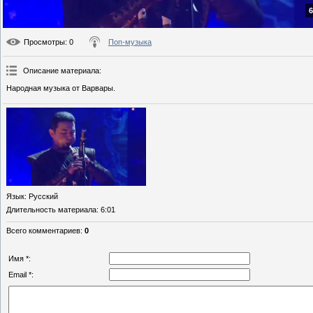
6
Просмотры
: 0
Поп-музыка
Описание материала
:
Народная музыка от Варвары.
Язык
: Русский
Длительность материала
: 6:01
Всего комментариев
:
0
Имя *:
Email *: