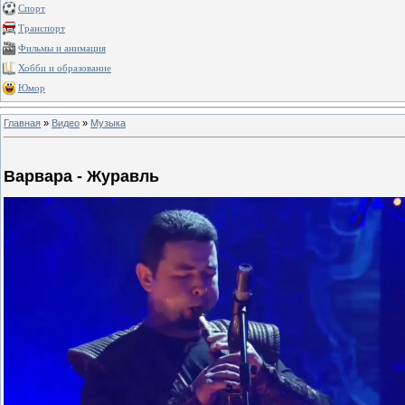
Спорт
Транспорт
Фильмы и анимация
Хобби и образование
Юмор
Главная
»
Видео
»
Музыка
Варвара - Журавль