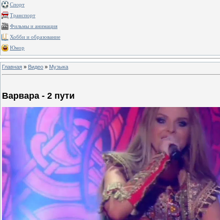
Спорт
Транспорт
Фильмы и анимация
Хобби и образование
Юмор
Главная
»
Видео
»
Музыка
Варвара - 2 пути