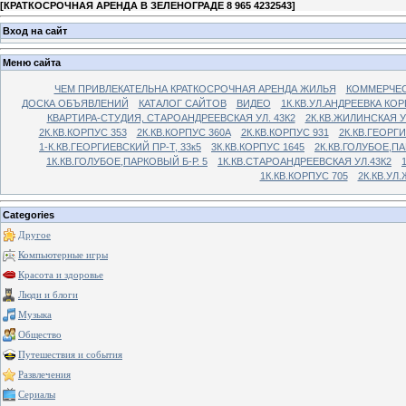
[
КРАТКОСРОЧНАЯ АРЕНДА В ЗЕЛЕНОГРАДЕ 8 965 4232543
]
Вход на сайт
Меню сайта
ЧЕМ ПРИВЛЕКАТЕЛЬНА КРАТКОСРОЧНАЯ АРЕНДА ЖИЛЬЯ
КОММЕРЧЕС
ДОСКА ОБЪЯВЛЕНИЙ
КАТАЛОГ САЙТОВ
ВИДЕО
1К.КВ.УЛ.АНДРЕЕВКА КОР
КВАРТИРА-СТУДИЯ, СТАРОАНДРЕЕВСКАЯ УЛ. 43К2
2К.КВ.ЖИЛИНСКАЯ У
2К.КВ.КОРПУС 353
2К.КВ.КОРПУС 360А
2К.КВ.КОРПУС 931
2К.КВ.ГЕОРГ
1-К.КВ.ГЕОРГИЕВСКИЙ ПР-Т, 33к5
3К.КВ.КОРПУС 1645
2К.КВ.ГОЛУБОЕ,ПА
1К.КВ.ГОЛУБОЕ,ПАРКОВЫЙ Б-Р. 5
1К.КВ.СТАРОАНДРЕЕВСКАЯ УЛ.43К2
1К.КВ.КОРПУС 705
2К.КВ.УЛ
Categories
Другое
Компьютерные игры
Красота и здоровье
Люди и блоги
Музыка
Общество
Путешествия и события
Развлечения
Сериалы