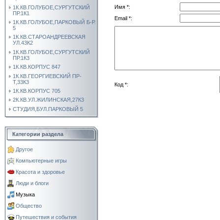
Имя *:
1К.КВ.ГОЛУБОЕ,СУРГУТСКИЙ
ПР.1К1
Email *:
1К.КВ.ГОЛУБОЕ,ПАРКОВЫЙ Б-Р.
5
1К.КВ.СТАРОАНДРЕЕВСКАЯ
УЛ.43К2
1К.КВ.ГОЛУБОЕ,СУРГУТСКИЙ
ПР.1К3
1К.КВ.КОРПУС 847
1К.КВ.ГЕОРГИЕВСКИЙ ПР-
Т,33К3
Код *:
1К.КВ.КОРПУС 705
2К.КВ.УЛ.ЖИЛИНСКАЯ,27К3
СТУДИЯ,БУЛ.ПАРКОВЫЙ 5
Категории раздела
Другое
Компьютерные игры
Красота и здоровье
Люди и блоги
Музыка
Общество
Путешествия и события