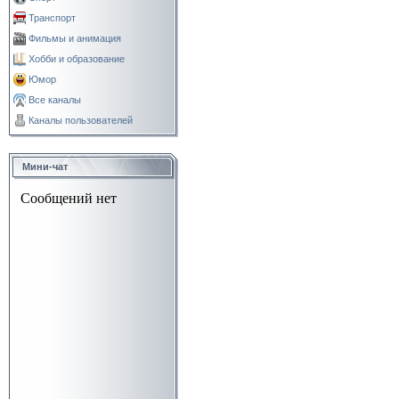
Транспорт
Фильмы и анимация
Хобби и образование
Юмор
Все каналы
Каналы пользователей
Мини-чат