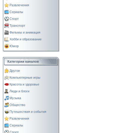
Развлечения
Сериалы
Спорт
Транспорт
Фильмы и анимация
Хобби и образование
Юмор
Категории каналов
Другое
Компьютерные игры
Красота и здоровье
Люди и блоги
Музыка
Общество
Путешествия и события
Развлечения
Сериалы
Спорт