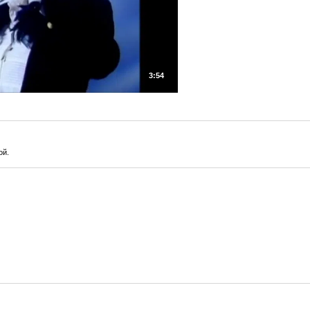
3:54
ой.