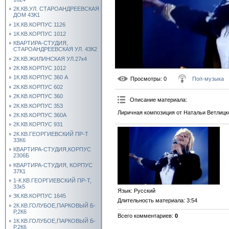
2К.КВ.УЛ. СТАРОАНДРЕЕВСКАЯ
ДОМ 43К1
1К.КВ.КОРПУС 1126
1К.КВ.КОРПУС 1012
КВАРТИРА-СТУДИЯ,
СТАРОАНДРЕЕВСКАЯ УЛ. 43К2
2К.КВ.ЖИЛИНСКАЯ УЛ.27к4
2К.КВ.КОРПУС 1012
1К.КВ.КОРПУС 360 А
Просмотры
: 0
Поп-музыка
2К.КВ.КОРПУС 602
2К.КВ.КОРПУС 360
Описание материала
:
2К.КВ.КОРПУС 353
Лиричная композиция от Натальи Ветлицк
2К.КВ.КОРПУС 360А
2К.КВ.КОРПУС 931
2К.КВ.ГЕОРГИЕВСКИЙ ПР-Т
33К6
КВАРТИРА-СТУДИЯ,КОРПУС
2306Б
КВАРТИРА-СТУДИЯ, КОРПУС
37К1
1-К.КВ.ГЕОРГИЕВСКИЙ ПР-Т,
33к5
Язык
: Русский
3К.КВ.КОРПУС 1645
Длительность материала
: 3:54
2К.КВ.ГОЛУБОЕ,ПАРКОВЫЙ Б-
Р,2К6
Всего комментариев
:
0
1К.КВ.ГОЛУБОЕ,ПАРКОВЫЙ Б-
Р,2К6