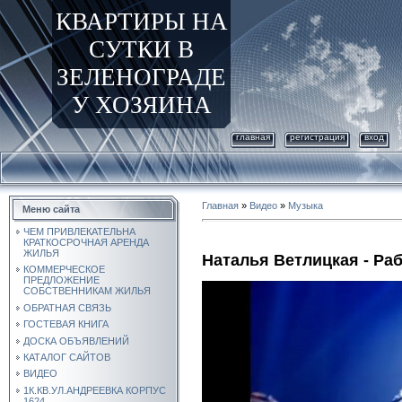
КВАРТИРЫ НА
СУТКИ В
ЗЕЛЕНОГРАДЕ
У ХОЗЯИНА
главная
регистрация
вход
Главная
»
Видео
»
Музыка
Меню сайта
ЧЕМ ПРИВЛЕКАТЕЛЬНА
КРАТКОСРОЧНАЯ АРЕНДА
ЖИЛЬЯ
Наталья Ветлицкая - Ра
КОММЕРЧЕСКОЕ
ПРЕДЛОЖЕНИЕ
СОБСТВЕННИКАМ ЖИЛЬЯ
ОБРАТНАЯ СВЯЗЬ
ГОСТЕВАЯ КНИГА
ДОСКА ОБЪЯВЛЕНИЙ
КАТАЛОГ САЙТОВ
ВИДЕО
1К.КВ.УЛ.АНДРЕЕВКА КОРПУС
1624