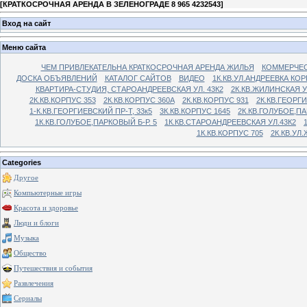
[
КРАТКОСРОЧНАЯ АРЕНДА В ЗЕЛЕНОГРАДЕ 8 965 4232543
]
Вход на сайт
Меню сайта
ЧЕМ ПРИВЛЕКАТЕЛЬНА КРАТКОСРОЧНАЯ АРЕНДА ЖИЛЬЯ
КОММЕРЧЕС
ДОСКА ОБЪЯВЛЕНИЙ
КАТАЛОГ САЙТОВ
ВИДЕО
1К.КВ.УЛ.АНДРЕЕВКА КОР
КВАРТИРА-СТУДИЯ, СТАРОАНДРЕЕВСКАЯ УЛ. 43К2
2К.КВ.ЖИЛИНСКАЯ У
2К.КВ.КОРПУС 353
2К.КВ.КОРПУС 360А
2К.КВ.КОРПУС 931
2К.КВ.ГЕОРГ
1-К.КВ.ГЕОРГИЕВСКИЙ ПР-Т, 33к5
3К.КВ.КОРПУС 1645
2К.КВ.ГОЛУБОЕ,ПА
1К.КВ.ГОЛУБОЕ,ПАРКОВЫЙ Б-Р. 5
1К.КВ.СТАРОАНДРЕЕВСКАЯ УЛ.43К2
1К.КВ.КОРПУС 705
2К.КВ.УЛ
Categories
Другое
Компьютерные игры
Красота и здоровье
Люди и блоги
Музыка
Общество
Путешествия и события
Развлечения
Сериалы