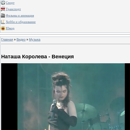
Спорт
Транспорт
Фильмы и анимация
Хобби и образование
Юмор
Главная
»
Видео
»
Музыка
Наташа Королева - Венеция