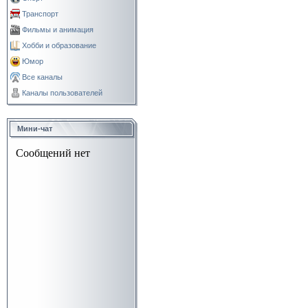
Транспорт
Фильмы и анимация
Хобби и образование
Юмор
Все каналы
Каналы пользователей
Мини-чат