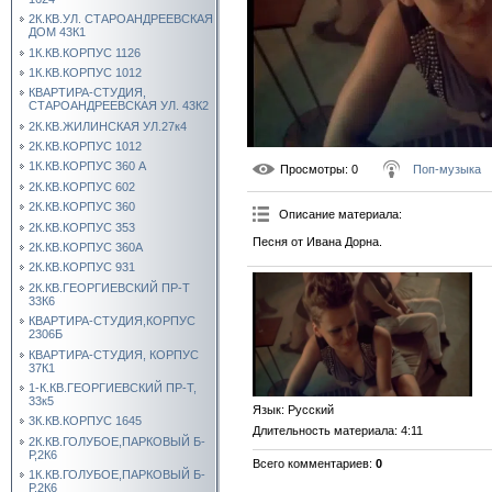
2К.КВ.УЛ. СТАРОАНДРЕЕВСКАЯ
ДОМ 43К1
1К.КВ.КОРПУС 1126
1К.КВ.КОРПУС 1012
КВАРТИРА-СТУДИЯ,
СТАРОАНДРЕЕВСКАЯ УЛ. 43К2
2К.КВ.ЖИЛИНСКАЯ УЛ.27к4
2К.КВ.КОРПУС 1012
1К.КВ.КОРПУС 360 А
Просмотры
: 0
Поп-музыка
2К.КВ.КОРПУС 602
2К.КВ.КОРПУС 360
Описание материала
:
2К.КВ.КОРПУС 353
Песня от Ивана Дорна.
2К.КВ.КОРПУС 360А
2К.КВ.КОРПУС 931
2К.КВ.ГЕОРГИЕВСКИЙ ПР-Т
33К6
КВАРТИРА-СТУДИЯ,КОРПУС
2306Б
КВАРТИРА-СТУДИЯ, КОРПУС
37К1
1-К.КВ.ГЕОРГИЕВСКИЙ ПР-Т,
33к5
Язык
: Русский
3К.КВ.КОРПУС 1645
Длительность материала
: 4:11
2К.КВ.ГОЛУБОЕ,ПАРКОВЫЙ Б-
Р,2К6
Всего комментариев
:
0
1К.КВ.ГОЛУБОЕ,ПАРКОВЫЙ Б-
Р,2К6