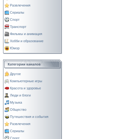
Развлечения
Сериалы
Спорт
Транспорт
Фильмы и анимация
Хобби и образование
Юмор
Категории каналов
Другое
Компьютерные игры
Красота и здоровье
Люди и блоги
Музыка
Общество
Путешествия и события
Развлечения
Сериалы
Спорт