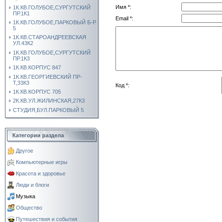
Имя *:
1К.КВ.ГОЛУБОЕ,СУРГУТСКИЙ
ПР.1К1
Email *:
1К.КВ.ГОЛУБОЕ,ПАРКОВЫЙ Б-Р.
5
1К.КВ.СТАРОАНДРЕЕВСКАЯ
УЛ.43К2
1К.КВ.ГОЛУБОЕ,СУРГУТСКИЙ
ПР.1К3
1К.КВ.КОРПУС 847
1К.КВ.ГЕОРГИЕВСКИЙ ПР-
Т,33К3
Код *:
1К.КВ.КОРПУС 705
2К.КВ.УЛ.ЖИЛИНСКАЯ,27К3
СТУДИЯ,БУЛ.ПАРКОВЫЙ 5
Категории раздела
Другое
Компьютерные игры
Красота и здоровье
Люди и блоги
Музыка
Общество
Путешествия и события