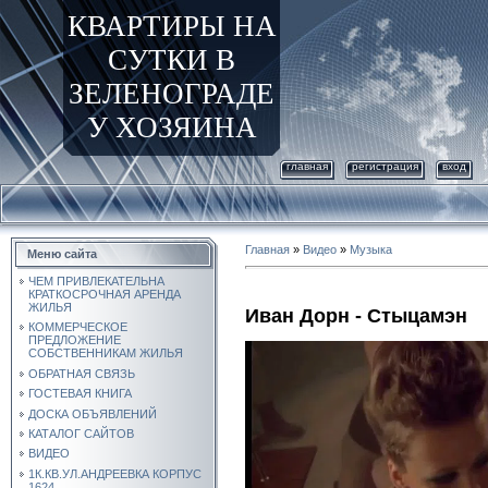
КВАРТИРЫ НА
СУТКИ В
ЗЕЛЕНОГРАДЕ
У ХОЗЯИНА
главная
регистрация
вход
Главная
»
Видео
»
Музыка
Меню сайта
ЧЕМ ПРИВЛЕКАТЕЛЬНА
КРАТКОСРОЧНАЯ АРЕНДА
ЖИЛЬЯ
Иван Дорн - Стыцамэн
КОММЕРЧЕСКОЕ
ПРЕДЛОЖЕНИЕ
СОБСТВЕННИКАМ ЖИЛЬЯ
ОБРАТНАЯ СВЯЗЬ
ГОСТЕВАЯ КНИГА
ДОСКА ОБЪЯВЛЕНИЙ
КАТАЛОГ САЙТОВ
ВИДЕО
1К.КВ.УЛ.АНДРЕЕВКА КОРПУС
1624