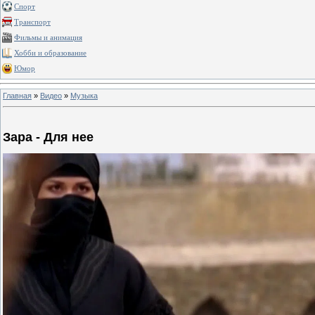
Спорт
Транспорт
Фильмы и анимация
Хобби и образование
Юмор
Главная
»
Видео
»
Музыка
Зара - Для нее