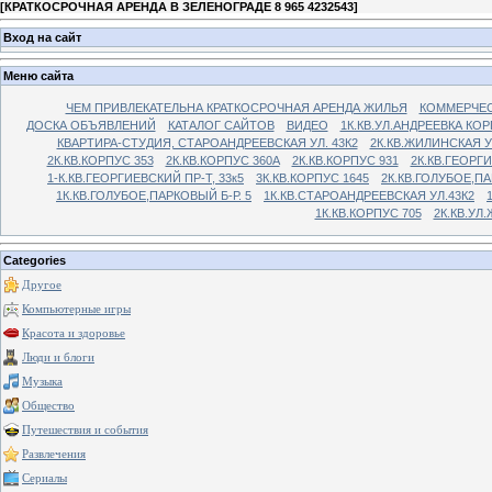
[
КРАТКОСРОЧНАЯ АРЕНДА В ЗЕЛЕНОГРАДЕ 8 965 4232543
]
Вход на сайт
Меню сайта
ЧЕМ ПРИВЛЕКАТЕЛЬНА КРАТКОСРОЧНАЯ АРЕНДА ЖИЛЬЯ
КОММЕРЧЕС
ДОСКА ОБЪЯВЛЕНИЙ
КАТАЛОГ САЙТОВ
ВИДЕО
1К.КВ.УЛ.АНДРЕЕВКА КОР
КВАРТИРА-СТУДИЯ, СТАРОАНДРЕЕВСКАЯ УЛ. 43К2
2К.КВ.ЖИЛИНСКАЯ У
2К.КВ.КОРПУС 353
2К.КВ.КОРПУС 360А
2К.КВ.КОРПУС 931
2К.КВ.ГЕОРГ
1-К.КВ.ГЕОРГИЕВСКИЙ ПР-Т, 33к5
3К.КВ.КОРПУС 1645
2К.КВ.ГОЛУБОЕ,ПА
1К.КВ.ГОЛУБОЕ,ПАРКОВЫЙ Б-Р. 5
1К.КВ.СТАРОАНДРЕЕВСКАЯ УЛ.43К2
1К.КВ.КОРПУС 705
2К.КВ.УЛ
Categories
Другое
Компьютерные игры
Красота и здоровье
Люди и блоги
Музыка
Общество
Путешествия и события
Развлечения
Сериалы