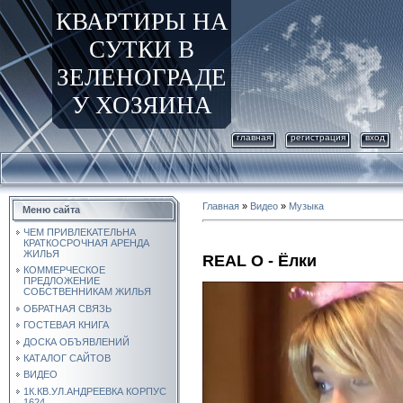
КВАРТИРЫ НА
СУТКИ В
ЗЕЛЕНОГРАДЕ
У ХОЗЯИНА
главная
регистрация
вход
Главная
»
Видео
»
Музыка
Меню сайта
ЧЕМ ПРИВЛЕКАТЕЛЬНА
КРАТКОСРОЧНАЯ АРЕНДА
ЖИЛЬЯ
REAL О - Ёлки
КОММЕРЧЕСКОЕ
ПРЕДЛОЖЕНИЕ
СОБСТВЕННИКАМ ЖИЛЬЯ
ОБРАТНАЯ СВЯЗЬ
ГОСТЕВАЯ КНИГА
ДОСКА ОБЪЯВЛЕНИЙ
КАТАЛОГ САЙТОВ
ВИДЕО
1К.КВ.УЛ.АНДРЕЕВКА КОРПУС
1624