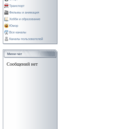
Транспорт
Фильмы и анимация
Хобби и образование
Юмор
Все каналы
Каналы пользователей
Мини-чат