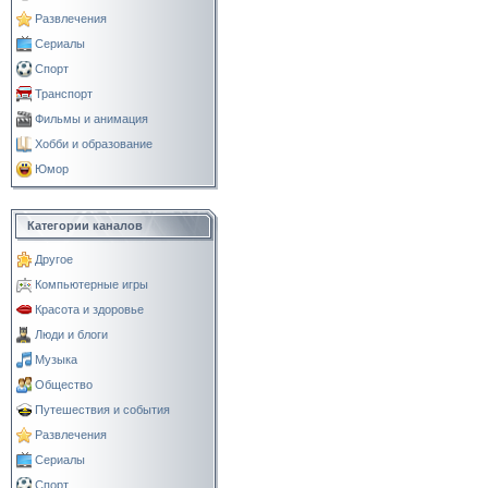
Развлечения
Сериалы
Спорт
Транспорт
Фильмы и анимация
Хобби и образование
Юмор
Категории каналов
Другое
Компьютерные игры
Красота и здоровье
Люди и блоги
Музыка
Общество
Путешествия и события
Развлечения
Сериалы
Спорт