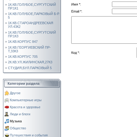
Имя *:
1К.КВ.ГОЛУБОЕ,СУРГУТСКИЙ
ПР.1К1
Email *:
1К.КВ.ГОЛУБОЕ,ПАРКОВЫЙ Б-Р.
5
1К.КВ.СТАРОАНДРЕЕВСКАЯ
УЛ.43К2
1К.КВ.ГОЛУБОЕ,СУРГУТСКИЙ
ПР.1К3
1К.КВ.КОРПУС 847
1К.КВ.ГЕОРГИЕВСКИЙ ПР-
Т,33К3
Код *:
1К.КВ.КОРПУС 705
2К.КВ.УЛ.ЖИЛИНСКАЯ,27К3
СТУДИЯ,БУЛ.ПАРКОВЫЙ 5
Категории раздела
Другое
Компьютерные игры
Красота и здоровье
Люди и блоги
Музыка
Общество
Путешествия и события