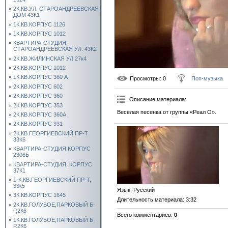
2К.КВ.УЛ. СТАРОАНДРЕЕВСКАЯ
ДОМ 43К1
1К.КВ.КОРПУС 1126
1К.КВ.КОРПУС 1012
КВАРТИРА-СТУДИЯ,
СТАРОАНДРЕЕВСКАЯ УЛ. 43К2
2К.КВ.ЖИЛИНСКАЯ УЛ.27к4
2К.КВ.КОРПУС 1012
1К.КВ.КОРПУС 360 А
Просмотры
: 0
Поп-музыка
2К.КВ.КОРПУС 602
2К.КВ.КОРПУС 360
Описание материала
:
2К.КВ.КОРПУС 353
Веселая песенка от группы «Реал О».
2К.КВ.КОРПУС 360А
2К.КВ.КОРПУС 931
2К.КВ.ГЕОРГИЕВСКИЙ ПР-Т
33К6
КВАРТИРА-СТУДИЯ,КОРПУС
2306Б
КВАРТИРА-СТУДИЯ, КОРПУС
37К1
1-К.КВ.ГЕОРГИЕВСКИЙ ПР-Т,
33к5
Язык
: Русский
3К.КВ.КОРПУС 1645
Длительность материала
: 3:32
2К.КВ.ГОЛУБОЕ,ПАРКОВЫЙ Б-
Р,2К6
Всего комментариев
:
0
1К.КВ.ГОЛУБОЕ,ПАРКОВЫЙ Б-
Р,2К6