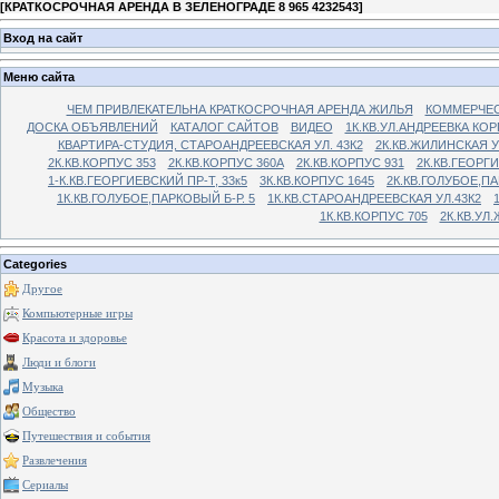
[
КРАТКОСРОЧНАЯ АРЕНДА В ЗЕЛЕНОГРАДЕ 8 965 4232543
]
Вход на сайт
Меню сайта
ЧЕМ ПРИВЛЕКАТЕЛЬНА КРАТКОСРОЧНАЯ АРЕНДА ЖИЛЬЯ
КОММЕРЧЕС
ДОСКА ОБЪЯВЛЕНИЙ
КАТАЛОГ САЙТОВ
ВИДЕО
1К.КВ.УЛ.АНДРЕЕВКА КОР
КВАРТИРА-СТУДИЯ, СТАРОАНДРЕЕВСКАЯ УЛ. 43К2
2К.КВ.ЖИЛИНСКАЯ У
2К.КВ.КОРПУС 353
2К.КВ.КОРПУС 360А
2К.КВ.КОРПУС 931
2К.КВ.ГЕОРГ
1-К.КВ.ГЕОРГИЕВСКИЙ ПР-Т, 33к5
3К.КВ.КОРПУС 1645
2К.КВ.ГОЛУБОЕ,ПА
1К.КВ.ГОЛУБОЕ,ПАРКОВЫЙ Б-Р. 5
1К.КВ.СТАРОАНДРЕЕВСКАЯ УЛ.43К2
1К.КВ.КОРПУС 705
2К.КВ.УЛ
Categories
Другое
Компьютерные игры
Красота и здоровье
Люди и блоги
Музыка
Общество
Путешествия и события
Развлечения
Сериалы