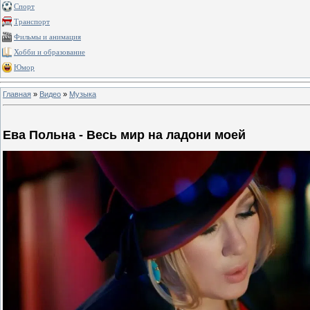
Спорт
Транспорт
Фильмы и анимация
Хобби и образование
Юмор
Главная
»
Видео
»
Музыка
Ева Польна - Весь мир на ладони моей