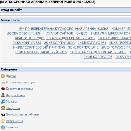
[
КРАТКОСРОЧНАЯ АРЕНДА В ЗЕЛЕНОГРАДЕ 8 965 4232543
]
Вход на сайт
Меню сайта
ЧЕМ ПРИВЛЕКАТЕЛЬНА КРАТКОСРОЧНАЯ АРЕНДА ЖИЛЬЯ
КОММЕРЧЕС
ДОСКА ОБЪЯВЛЕНИЙ
КАТАЛОГ САЙТОВ
ВИДЕО
1К.КВ.УЛ.АНДРЕЕВКА КОР
КВАРТИРА-СТУДИЯ, СТАРОАНДРЕЕВСКАЯ УЛ. 43К2
2К.КВ.ЖИЛИНСКАЯ У
2К.КВ.КОРПУС 353
2К.КВ.КОРПУС 360А
2К.КВ.КОРПУС 931
2К.КВ.ГЕОРГ
1-К.КВ.ГЕОРГИЕВСКИЙ ПР-Т, 33к5
3К.КВ.КОРПУС 1645
2К.КВ.ГОЛУБОЕ,ПА
1К.КВ.ГОЛУБОЕ,ПАРКОВЫЙ Б-Р. 5
1К.КВ.СТАРОАНДРЕЕВСКАЯ УЛ.43К2
1К.КВ.КОРПУС 705
2К.КВ.УЛ
Categories
Другое
Компьютерные игры
Красота и здоровье
Люди и блоги
Музыка
Общество
Путешествия и события
Развлечения
Сериалы