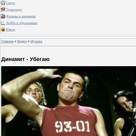
Спорт
Транспорт
Фильмы и анимация
Хобби и образование
Юмор
Главная
»
Видео
»
Музыка
Динамит - Убегаю