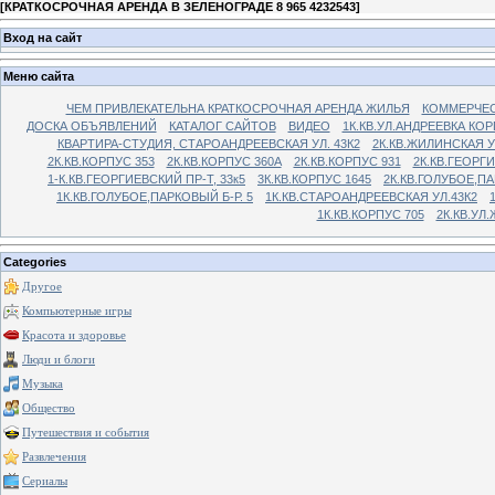
[
КРАТКОСРОЧНАЯ АРЕНДА В ЗЕЛЕНОГРАДЕ 8 965 4232543
]
Вход на сайт
Меню сайта
ЧЕМ ПРИВЛЕКАТЕЛЬНА КРАТКОСРОЧНАЯ АРЕНДА ЖИЛЬЯ
КОММЕРЧЕС
ДОСКА ОБЪЯВЛЕНИЙ
КАТАЛОГ САЙТОВ
ВИДЕО
1К.КВ.УЛ.АНДРЕЕВКА КОР
КВАРТИРА-СТУДИЯ, СТАРОАНДРЕЕВСКАЯ УЛ. 43К2
2К.КВ.ЖИЛИНСКАЯ У
2К.КВ.КОРПУС 353
2К.КВ.КОРПУС 360А
2К.КВ.КОРПУС 931
2К.КВ.ГЕОРГ
1-К.КВ.ГЕОРГИЕВСКИЙ ПР-Т, 33к5
3К.КВ.КОРПУС 1645
2К.КВ.ГОЛУБОЕ,ПА
1К.КВ.ГОЛУБОЕ,ПАРКОВЫЙ Б-Р. 5
1К.КВ.СТАРОАНДРЕЕВСКАЯ УЛ.43К2
1К.КВ.КОРПУС 705
2К.КВ.УЛ
Categories
Другое
Компьютерные игры
Красота и здоровье
Люди и блоги
Музыка
Общество
Путешествия и события
Развлечения
Сериалы