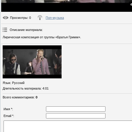
4
Просмотры
: 0
Поп-музыка
Описание материала
:
Лирическая композиция от группы «Братья Гримм».
Язык
: Русский
Длительность материала
: 4:01
Всего комментариев
:
0
Имя *:
Email *: