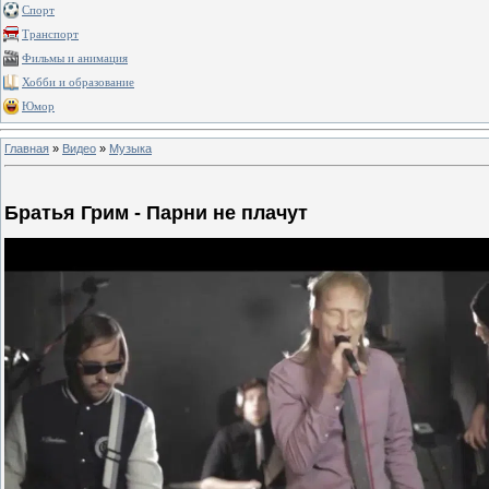
Спорт
Транспорт
Фильмы и анимация
Хобби и образование
Юмор
Главная
»
Видео
»
Музыка
Братья Грим - Парни не плачут