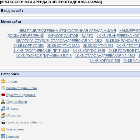
[
КРАТКОСРОЧНАЯ АРЕНДА В ЗЕЛЕНОГРАДЕ 8 965 4232543
]
Вход на сайт
Меню сайта
ЧЕМ ПРИВЛЕКАТЕЛЬНА КРАТКОСРОЧНАЯ АРЕНДА ЖИЛЬЯ
КОММЕРЧЕС
ДОСКА ОБЪЯВЛЕНИЙ
КАТАЛОГ САЙТОВ
ВИДЕО
1К.КВ.УЛ.АНДРЕЕВКА КОР
КВАРТИРА-СТУДИЯ, СТАРОАНДРЕЕВСКАЯ УЛ. 43К2
2К.КВ.ЖИЛИНСКАЯ У
2К.КВ.КОРПУС 353
2К.КВ.КОРПУС 360А
2К.КВ.КОРПУС 931
2К.КВ.ГЕОРГ
1-К.КВ.ГЕОРГИЕВСКИЙ ПР-Т, 33к5
3К.КВ.КОРПУС 1645
2К.КВ.ГОЛУБОЕ,ПА
1К.КВ.ГОЛУБОЕ,ПАРКОВЫЙ Б-Р. 5
1К.КВ.СТАРОАНДРЕЕВСКАЯ УЛ.43К2
1К.КВ.КОРПУС 705
2К.КВ.УЛ
Categories
Другое
Компьютерные игры
Красота и здоровье
Люди и блоги
Музыка
Общество
Путешествия и события
Развлечения
Сериалы