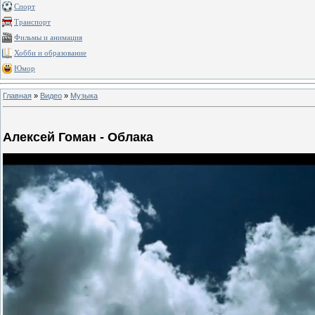
Спорт
Транспорт
Фильмы и анимация
Хобби и образование
Юмор
Главная
»
Видео
»
Музыка
Алексей Гоман - Облака