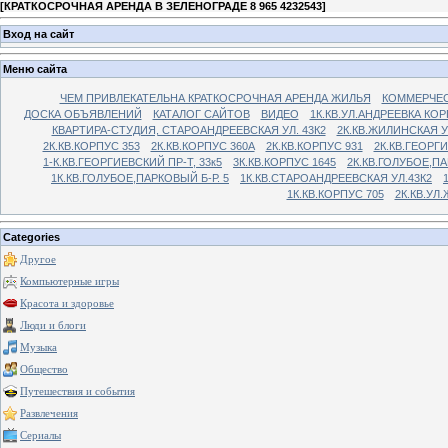
[
КРАТКОСРОЧНАЯ АРЕНДА В ЗЕЛЕНОГРАДЕ 8 965 4232543
]
Вход на сайт
Меню сайта
ЧЕМ ПРИВЛЕКАТЕЛЬНА КРАТКОСРОЧНАЯ АРЕНДА ЖИЛЬЯ
КОММЕРЧЕС
ДОСКА ОБЪЯВЛЕНИЙ
КАТАЛОГ САЙТОВ
ВИДЕО
1К.КВ.УЛ.АНДРЕЕВКА КОР
КВАРТИРА-СТУДИЯ, СТАРОАНДРЕЕВСКАЯ УЛ. 43К2
2К.КВ.ЖИЛИНСКАЯ У
2К.КВ.КОРПУС 353
2К.КВ.КОРПУС 360А
2К.КВ.КОРПУС 931
2К.КВ.ГЕОРГ
1-К.КВ.ГЕОРГИЕВСКИЙ ПР-Т, 33к5
3К.КВ.КОРПУС 1645
2К.КВ.ГОЛУБОЕ,ПА
1К.КВ.ГОЛУБОЕ,ПАРКОВЫЙ Б-Р. 5
1К.КВ.СТАРОАНДРЕЕВСКАЯ УЛ.43К2
1К.КВ.КОРПУС 705
2К.КВ.УЛ
Categories
Другое
Компьютерные игры
Красота и здоровье
Люди и блоги
Музыка
Общество
Путешествия и события
Развлечения
Сериалы