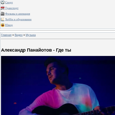
Спорт
Транспорт
Фильмы и анимация
Хобби и образование
Юмор
Главная
»
Видео
»
Музыка
Александр Панайотов - Где ты