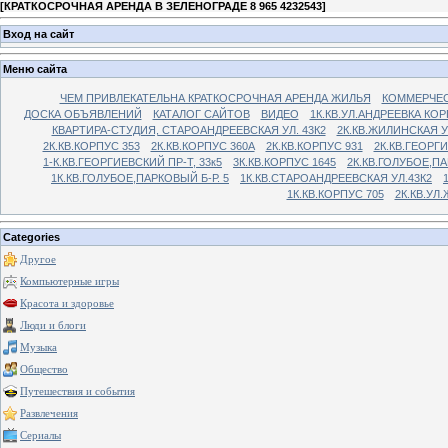
[
КРАТКОСРОЧНАЯ АРЕНДА В ЗЕЛЕНОГРАДЕ 8 965 4232543
]
Вход на сайт
Меню сайта
ЧЕМ ПРИВЛЕКАТЕЛЬНА КРАТКОСРОЧНАЯ АРЕНДА ЖИЛЬЯ
КОММЕРЧЕС
ДОСКА ОБЪЯВЛЕНИЙ
КАТАЛОГ САЙТОВ
ВИДЕО
1К.КВ.УЛ.АНДРЕЕВКА КОР
КВАРТИРА-СТУДИЯ, СТАРОАНДРЕЕВСКАЯ УЛ. 43К2
2К.КВ.ЖИЛИНСКАЯ У
2К.КВ.КОРПУС 353
2К.КВ.КОРПУС 360А
2К.КВ.КОРПУС 931
2К.КВ.ГЕОРГ
1-К.КВ.ГЕОРГИЕВСКИЙ ПР-Т, 33к5
3К.КВ.КОРПУС 1645
2К.КВ.ГОЛУБОЕ,ПА
1К.КВ.ГОЛУБОЕ,ПАРКОВЫЙ Б-Р. 5
1К.КВ.СТАРОАНДРЕЕВСКАЯ УЛ.43К2
1К.КВ.КОРПУС 705
2К.КВ.УЛ
Categories
Другое
Компьютерные игры
Красота и здоровье
Люди и блоги
Музыка
Общество
Путешествия и события
Развлечения
Сериалы