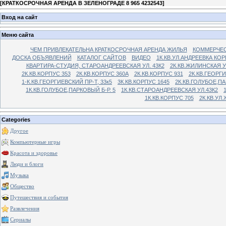
[
КРАТКОСРОЧНАЯ АРЕНДА В ЗЕЛЕНОГРАДЕ 8 965 4232543
]
Вход на сайт
Меню сайта
ЧЕМ ПРИВЛЕКАТЕЛЬНА КРАТКОСРОЧНАЯ АРЕНДА ЖИЛЬЯ
КОММЕРЧЕС
ДОСКА ОБЪЯВЛЕНИЙ
КАТАЛОГ САЙТОВ
ВИДЕО
1К.КВ.УЛ.АНДРЕЕВКА КОР
КВАРТИРА-СТУДИЯ, СТАРОАНДРЕЕВСКАЯ УЛ. 43К2
2К.КВ.ЖИЛИНСКАЯ У
2К.КВ.КОРПУС 353
2К.КВ.КОРПУС 360А
2К.КВ.КОРПУС 931
2К.КВ.ГЕОРГ
1-К.КВ.ГЕОРГИЕВСКИЙ ПР-Т, 33к5
3К.КВ.КОРПУС 1645
2К.КВ.ГОЛУБОЕ,ПА
1К.КВ.ГОЛУБОЕ,ПАРКОВЫЙ Б-Р. 5
1К.КВ.СТАРОАНДРЕЕВСКАЯ УЛ.43К2
1К.КВ.КОРПУС 705
2К.КВ.УЛ
Categories
Другое
Компьютерные игры
Красота и здоровье
Люди и блоги
Музыка
Общество
Путешествия и события
Развлечения
Сериалы