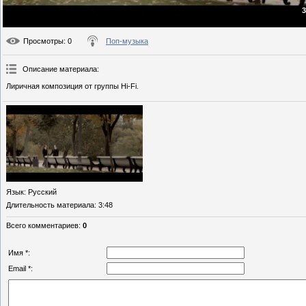
3
Просмотры
: 0
Поп-музыка
Описание материала
:
Лиричная композиция от группы Hi-Fi.
Язык
: Русский
Длительность материала
: 3:48
Всего комментариев
:
0
Имя *:
Email *: