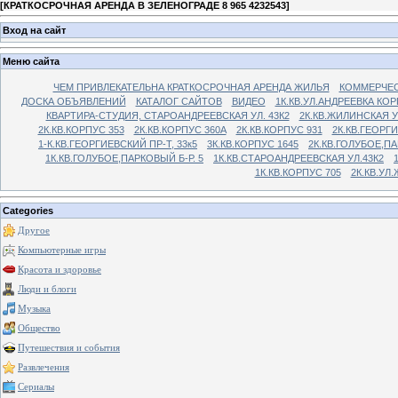
[
КРАТКОСРОЧНАЯ АРЕНДА В ЗЕЛЕНОГРАДЕ 8 965 4232543
]
Вход на сайт
Меню сайта
ЧЕМ ПРИВЛЕКАТЕЛЬНА КРАТКОСРОЧНАЯ АРЕНДА ЖИЛЬЯ
КОММЕРЧЕС
ДОСКА ОБЪЯВЛЕНИЙ
КАТАЛОГ САЙТОВ
ВИДЕО
1К.КВ.УЛ.АНДРЕЕВКА КОР
КВАРТИРА-СТУДИЯ, СТАРОАНДРЕЕВСКАЯ УЛ. 43К2
2К.КВ.ЖИЛИНСКАЯ У
2К.КВ.КОРПУС 353
2К.КВ.КОРПУС 360А
2К.КВ.КОРПУС 931
2К.КВ.ГЕОРГ
1-К.КВ.ГЕОРГИЕВСКИЙ ПР-Т, 33к5
3К.КВ.КОРПУС 1645
2К.КВ.ГОЛУБОЕ,ПА
1К.КВ.ГОЛУБОЕ,ПАРКОВЫЙ Б-Р. 5
1К.КВ.СТАРОАНДРЕЕВСКАЯ УЛ.43К2
1К.КВ.КОРПУС 705
2К.КВ.УЛ
Categories
Другое
Компьютерные игры
Красота и здоровье
Люди и блоги
Музыка
Общество
Путешествия и события
Развлечения
Сериалы