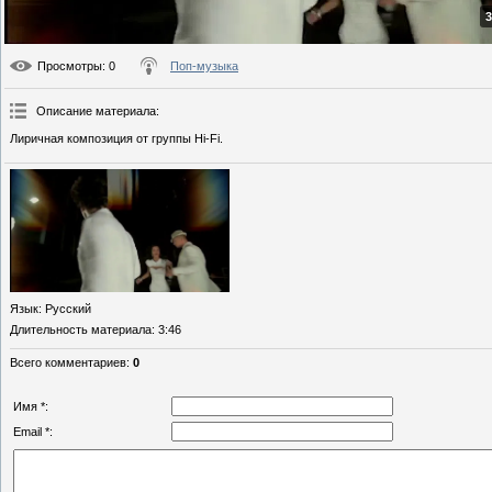
3
Просмотры
: 0
Поп-музыка
Описание материала
:
Лиричная композиция от группы Hi-Fi.
Язык
: Русский
Длительность материала
: 3:46
Всего комментариев
:
0
Имя *:
Email *: