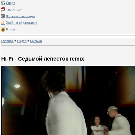
Спорт
Транспорт
Фильмы и анимация
Хобби и образование
Юмор
Главная
»
Видео
»
Музыка
Hi-Fi - Седьмой лепесток remix