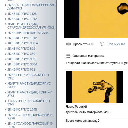
2К.КВ.УЛ. СТАРОАНДРЕЕВСКАЯ
ДОМ 43К1
1К.КВ.КОРПУС 1126
1К.КВ.КОРПУС 1012
КВАРТИРА-СТУДИЯ,
СТАРОАНДРЕЕВСКАЯ УЛ. 43К2
2К.КВ.ЖИЛИНСКАЯ УЛ.27к4
2К.КВ.КОРПУС 1012
1К.КВ.КОРПУС 360 А
Просмотры
: 0
Поп-музыка
2К.КВ.КОРПУС 602
2К.КВ.КОРПУС 360
Описание материала
:
2К.КВ.КОРПУС 353
Танцевальная композиция от группы «Рук
2К.КВ.КОРПУС 360А
2К.КВ.КОРПУС 931
2К.КВ.ГЕОРГИЕВСКИЙ ПР-Т
33К6
КВАРТИРА-СТУДИЯ,КОРПУС
2306Б
КВАРТИРА-СТУДИЯ, КОРПУС
37К1
1-К.КВ.ГЕОРГИЕВСКИЙ ПР-Т,
33к5
Язык
: Русский
3К.КВ.КОРПУС 1645
Длительность материала
: 4:18
2К.КВ.ГОЛУБОЕ,ПАРКОВЫЙ Б-
Р,2К6
Всего комментариев
:
0
1К.КВ.ГОЛУБОЕ,ПАРКОВЫЙ Б-
Р,2К6