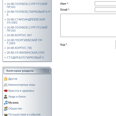
Имя *:
1К.КВ.ГОЛУБОЕ,СУРГУТСКИЙ
ПР.1К1
Email *:
1К.КВ.ГОЛУБОЕ,ПАРКОВЫЙ Б-Р.
5
1К.КВ.СТАРОАНДРЕЕВСКАЯ
УЛ.43К2
1К.КВ.ГОЛУБОЕ,СУРГУТСКИЙ
ПР.1К3
1К.КВ.КОРПУС 847
1К.КВ.ГЕОРГИЕВСКИЙ ПР-
Т,33К3
Код *:
1К.КВ.КОРПУС 705
2К.КВ.УЛ.ЖИЛИНСКАЯ,27К3
СТУДИЯ,БУЛ.ПАРКОВЫЙ 5
Категории раздела
Другое
Компьютерные игры
Красота и здоровье
Люди и блоги
Музыка
Общество
Путешествия и события