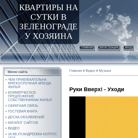
КВАРТИРЫ НА
СУТКИ В
ЗЕЛЕНОГРАДЕ
У ХОЗЯИНА
главная
регистрация
вход
Главная
»
Видео
»
Музыка
Меню сайта
ЧЕМ ПРИВЛЕКАТЕЛЬНА
КРАТКОСРОЧНАЯ АРЕНДА
ЖИЛЬЯ
Руки Вверх! - Уходи
КОММЕРЧЕСКОЕ
ПРЕДЛОЖЕНИЕ
СОБСТВЕННИКАМ ЖИЛЬЯ
ОБРАТНАЯ СВЯЗЬ
ГОСТЕВАЯ КНИГА
ДОСКА ОБЪЯВЛЕНИЙ
КАТАЛОГ САЙТОВ
ВИДЕО
1К.КВ.УЛ.АНДРЕЕВКА КОРПУС
1624