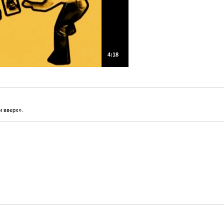
4:18
и вверх».