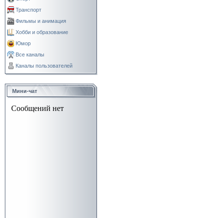
Транспорт
Фильмы и анимация
Хобби и образование
Юмор
Все каналы
Каналы пользователей
Мини-чат