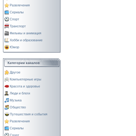
Развлечения
Сериалы
Спорт
Транспорт
Фильмы и анимация
Хобби и образование
Юмор
Категории каналов
Другое
Компьютерные игры
Красота и здоровье
Люди и блоги
Музыка
Общество
Путешествия и события
Развлечения
Сериалы
Спорт