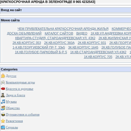
[
КРАТКОСРОЧНАЯ АРЕНДА В ЗЕЛЕНОГРАДЕ 8 965 4232543
]
Вход на сайт
Меню сайта
ЧЕМ ПРИВЛЕКАТЕЛЬНА КРАТКОСРОЧНАЯ АРЕНДА ЖИЛЬЯ
КОММЕРЧЕС
ДОСКА ОБЪЯВЛЕНИЙ
КАТАЛОГ САЙТОВ
ВИДЕО
1К.КВ.УЛ.АНДРЕЕВКА КОР
КВАРТИРА-СТУДИЯ, СТАРОАНДРЕЕВСКАЯ УЛ. 43К2
2К.КВ.ЖИЛИНСКАЯ У
2К.КВ.КОРПУС 353
2К.КВ.КОРПУС 360А
2К.КВ.КОРПУС 931
2К.КВ.ГЕОРГ
1-К.КВ.ГЕОРГИЕВСКИЙ ПР-Т, 33к5
3К.КВ.КОРПУС 1645
2К.КВ.ГОЛУБОЕ,ПА
1К.КВ.ГОЛУБОЕ,ПАРКОВЫЙ Б-Р. 5
1К.КВ.СТАРОАНДРЕЕВСКАЯ УЛ.43К2
1К.КВ.КОРПУС 705
2К.КВ.УЛ
Categories
Другое
Компьютерные игры
Красота и здоровье
Люди и блоги
Музыка
Общество
Путешествия и события
Развлечения
Сериалы