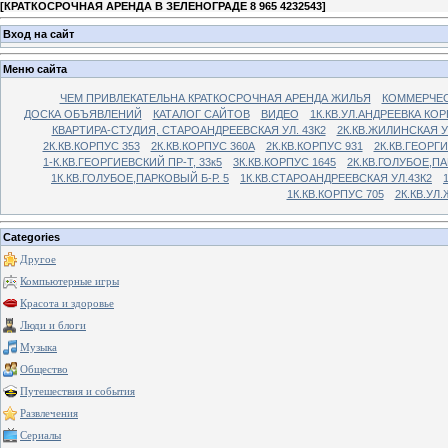
[
КРАТКОСРОЧНАЯ АРЕНДА В ЗЕЛЕНОГРАДЕ 8 965 4232543
]
Вход на сайт
Меню сайта
ЧЕМ ПРИВЛЕКАТЕЛЬНА КРАТКОСРОЧНАЯ АРЕНДА ЖИЛЬЯ
КОММЕРЧЕС
ДОСКА ОБЪЯВЛЕНИЙ
КАТАЛОГ САЙТОВ
ВИДЕО
1К.КВ.УЛ.АНДРЕЕВКА КОР
КВАРТИРА-СТУДИЯ, СТАРОАНДРЕЕВСКАЯ УЛ. 43К2
2К.КВ.ЖИЛИНСКАЯ У
2К.КВ.КОРПУС 353
2К.КВ.КОРПУС 360А
2К.КВ.КОРПУС 931
2К.КВ.ГЕОРГ
1-К.КВ.ГЕОРГИЕВСКИЙ ПР-Т, 33к5
3К.КВ.КОРПУС 1645
2К.КВ.ГОЛУБОЕ,ПА
1К.КВ.ГОЛУБОЕ,ПАРКОВЫЙ Б-Р. 5
1К.КВ.СТАРОАНДРЕЕВСКАЯ УЛ.43К2
1К.КВ.КОРПУС 705
2К.КВ.УЛ
Categories
Другое
Компьютерные игры
Красота и здоровье
Люди и блоги
Музыка
Общество
Путешествия и события
Развлечения
Сериалы