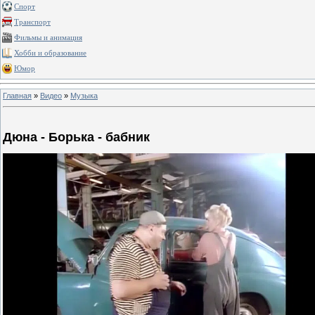
Спорт
Транспорт
Фильмы и анимация
Хобби и образование
Юмор
Главная
»
Видео
»
Музыка
Дюна - Борька - бабник