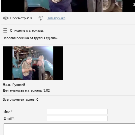
3
Просмотры
: 0
Поп-музыка
Описание материала
:
Веселая песенка от группы «Дюна».
Язык
: Русский
Длительность материала
: 3:02
Всего комментариев
:
0
Имя *:
Email *: