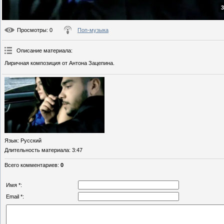
3
Просмотры
: 0
Поп-музыка
Описание материала
:
Лиричная композиция от Антона Зацепина.
Язык
: Русский
Длительность материала
: 3:47
Всего комментариев
:
0
Имя *:
Email *: