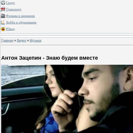
Спорт
Транспорт
Фильмы и анимация
Хобби и образование
Юмор
Главная
»
Видео
»
Музыка
Антон Зацепин - Знаю будем вместе