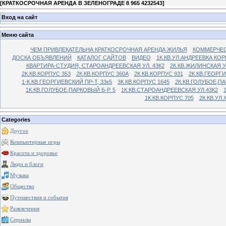
[
КРАТКОСРОЧНАЯ АРЕНДА В ЗЕЛЕНОГРАДЕ 8 965 4232543
]
Вход на сайт
Меню сайта
ЧЕМ ПРИВЛЕКАТЕЛЬНА КРАТКОСРОЧНАЯ АРЕНДА ЖИЛЬЯ
КОММЕРЧЕС
ДОСКА ОБЪЯВЛЕНИЙ
КАТАЛОГ САЙТОВ
ВИДЕО
1К.КВ.УЛ.АНДРЕЕВКА КОР
КВАРТИРА-СТУДИЯ, СТАРОАНДРЕЕВСКАЯ УЛ. 43К2
2К.КВ.ЖИЛИНСКАЯ У
2К.КВ.КОРПУС 353
2К.КВ.КОРПУС 360А
2К.КВ.КОРПУС 931
2К.КВ.ГЕОРГ
1-К.КВ.ГЕОРГИЕВСКИЙ ПР-Т, 33к5
3К.КВ.КОРПУС 1645
2К.КВ.ГОЛУБОЕ,ПА
1К.КВ.ГОЛУБОЕ,ПАРКОВЫЙ Б-Р. 5
1К.КВ.СТАРОАНДРЕЕВСКАЯ УЛ.43К2
1К.КВ.КОРПУС 705
2К.КВ.УЛ
Categories
Другое
Компьютерные игры
Красота и здоровье
Люди и блоги
Музыка
Общество
Путешествия и события
Развлечения
Сериалы