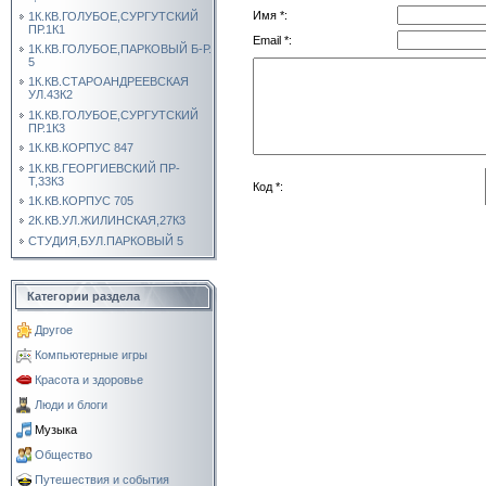
Имя *:
1К.КВ.ГОЛУБОЕ,СУРГУТСКИЙ
ПР.1К1
Email *:
1К.КВ.ГОЛУБОЕ,ПАРКОВЫЙ Б-Р.
5
1К.КВ.СТАРОАНДРЕЕВСКАЯ
УЛ.43К2
1К.КВ.ГОЛУБОЕ,СУРГУТСКИЙ
ПР.1К3
1К.КВ.КОРПУС 847
1К.КВ.ГЕОРГИЕВСКИЙ ПР-
Т,33К3
Код *:
1К.КВ.КОРПУС 705
2К.КВ.УЛ.ЖИЛИНСКАЯ,27К3
СТУДИЯ,БУЛ.ПАРКОВЫЙ 5
Категории раздела
Другое
Компьютерные игры
Красота и здоровье
Люди и блоги
Музыка
Общество
Путешествия и события