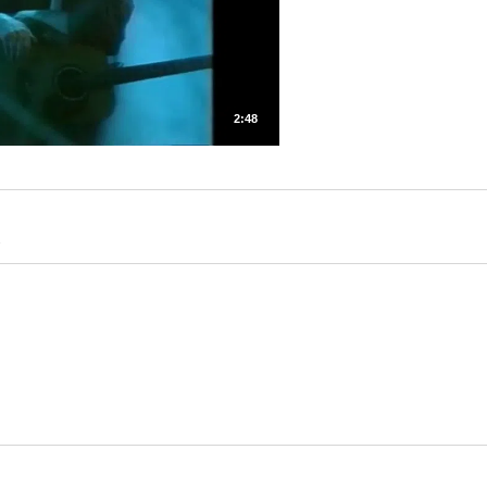
2:48
.