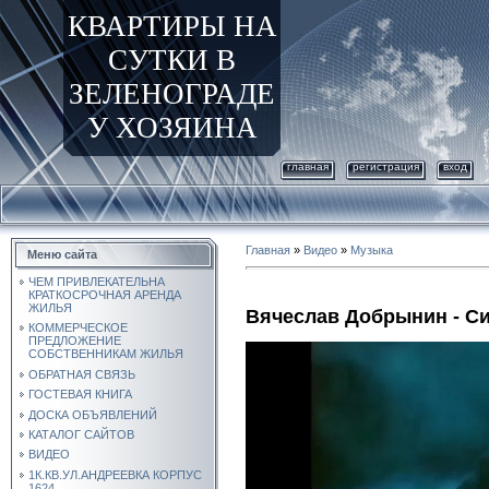
КВАРТИРЫ НА
СУТКИ В
ЗЕЛЕНОГРАДЕ
У ХОЗЯИНА
главная
регистрация
вход
Главная
»
Видео
»
Музыка
Меню сайта
ЧЕМ ПРИВЛЕКАТЕЛЬНА
КРАТКОСРОЧНАЯ АРЕНДА
ЖИЛЬЯ
Вячеслав Добрынин - С
КОММЕРЧЕСКОЕ
ПРЕДЛОЖЕНИЕ
СОБСТВЕННИКАМ ЖИЛЬЯ
ОБРАТНАЯ СВЯЗЬ
ГОСТЕВАЯ КНИГА
ДОСКА ОБЪЯВЛЕНИЙ
КАТАЛОГ САЙТОВ
ВИДЕО
1К.КВ.УЛ.АНДРЕЕВКА КОРПУС
1624