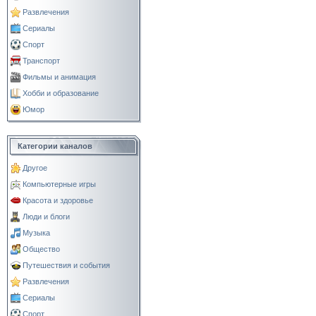
Развлечения
Сериалы
Спорт
Транспорт
Фильмы и анимация
Хобби и образование
Юмор
Категории каналов
Другое
Компьютерные игры
Красота и здоровье
Люди и блоги
Музыка
Общество
Путешествия и события
Развлечения
Сериалы
Спорт