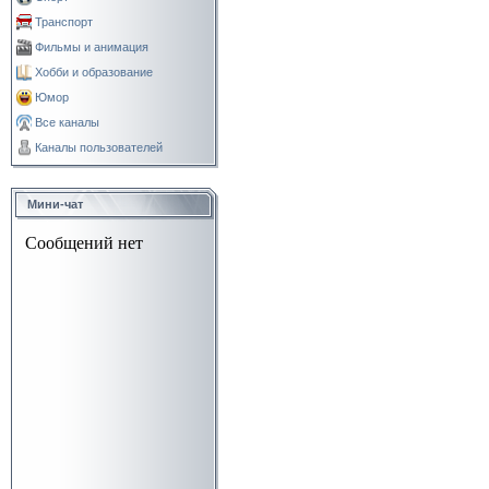
Транспорт
Фильмы и анимация
Хобби и образование
Юмор
Все каналы
Каналы пользователей
Мини-чат