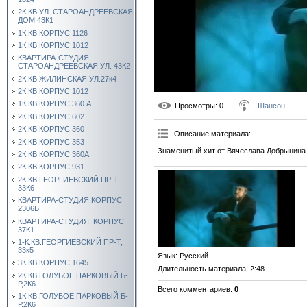
2К.КВ.УЛ. СТАРОАНДРЕЕВСКАЯ
ДОМ 43К1
1К.КВ.КОРПУС 1126
1К.КВ.КОРПУС 1012
КВАРТИРА-СТУДИЯ,
СТАРОАНДРЕЕВСКАЯ УЛ. 43К2
2К.КВ.ЖИЛИНСКАЯ УЛ.27к4
2К.КВ.КОРПУС 1012
1К.КВ.КОРПУС 360 А
Просмотры
: 0
Шансон
2К.КВ.КОРПУС 602
2К.КВ.КОРПУС 360
Описание материала
:
2К.КВ.КОРПУС 353
Знаменитый хит от Вячеслава Добрынина
2К.КВ.КОРПУС 360А
2К.КВ.КОРПУС 931
2К.КВ.ГЕОРГИЕВСКИЙ ПР-Т
33К6
КВАРТИРА-СТУДИЯ,КОРПУС
2306Б
КВАРТИРА-СТУДИЯ, КОРПУС
37К1
1-К.КВ.ГЕОРГИЕВСКИЙ ПР-Т,
33к5
Язык
: Русский
3К.КВ.КОРПУС 1645
Длительность материала
: 2:48
2К.КВ.ГОЛУБОЕ,ПАРКОВЫЙ Б-
Р,2К6
Всего комментариев
:
0
1К.КВ.ГОЛУБОЕ,ПАРКОВЫЙ Б-
Р,2К6