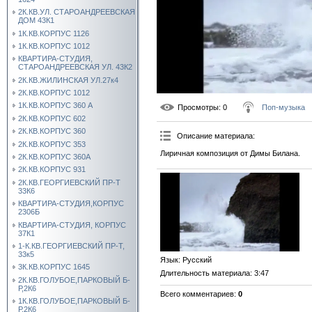
2К.КВ.УЛ. СТАРОАНДРЕЕВСКАЯ
ДОМ 43К1
1К.КВ.КОРПУС 1126
1К.КВ.КОРПУС 1012
КВАРТИРА-СТУДИЯ,
СТАРОАНДРЕЕВСКАЯ УЛ. 43К2
2К.КВ.ЖИЛИНСКАЯ УЛ.27к4
2К.КВ.КОРПУС 1012
1К.КВ.КОРПУС 360 А
Просмотры
: 0
Поп-музыка
2К.КВ.КОРПУС 602
2К.КВ.КОРПУС 360
Описание материала
:
2К.КВ.КОРПУС 353
Лиричная композиция от Димы Билана.
2К.КВ.КОРПУС 360А
2К.КВ.КОРПУС 931
2К.КВ.ГЕОРГИЕВСКИЙ ПР-Т
33К6
КВАРТИРА-СТУДИЯ,КОРПУС
2306Б
КВАРТИРА-СТУДИЯ, КОРПУС
37К1
1-К.КВ.ГЕОРГИЕВСКИЙ ПР-Т,
33к5
Язык
: Русский
3К.КВ.КОРПУС 1645
Длительность материала
: 3:47
2К.КВ.ГОЛУБОЕ,ПАРКОВЫЙ Б-
Р,2К6
Всего комментариев
:
0
1К.КВ.ГОЛУБОЕ,ПАРКОВЫЙ Б-
Р,2К6