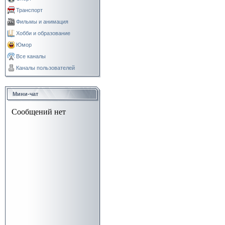
Транспорт
Фильмы и анимация
Хобби и образование
Юмор
Все каналы
Каналы пользователей
Мини-чат