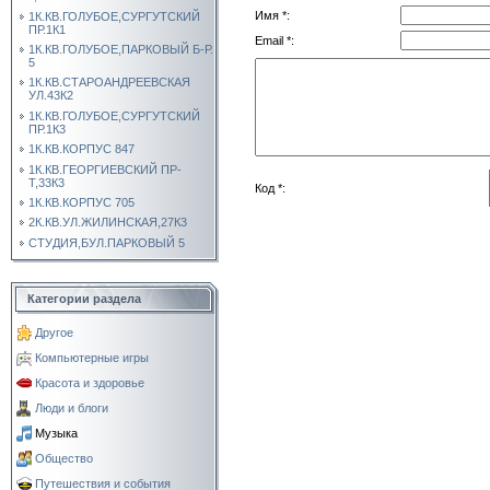
Имя *:
1К.КВ.ГОЛУБОЕ,СУРГУТСКИЙ
ПР.1К1
Email *:
1К.КВ.ГОЛУБОЕ,ПАРКОВЫЙ Б-Р.
5
1К.КВ.СТАРОАНДРЕЕВСКАЯ
УЛ.43К2
1К.КВ.ГОЛУБОЕ,СУРГУТСКИЙ
ПР.1К3
1К.КВ.КОРПУС 847
1К.КВ.ГЕОРГИЕВСКИЙ ПР-
Т,33К3
Код *:
1К.КВ.КОРПУС 705
2К.КВ.УЛ.ЖИЛИНСКАЯ,27К3
СТУДИЯ,БУЛ.ПАРКОВЫЙ 5
Категории раздела
Другое
Компьютерные игры
Красота и здоровье
Люди и блоги
Музыка
Общество
Путешествия и события