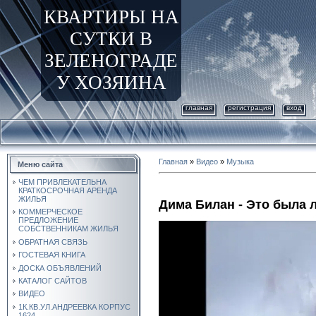
КВАРТИРЫ НА
СУТКИ В
ЗЕЛЕНОГРАДЕ
У ХОЗЯИНА
главная
регистрация
вход
Главная
»
Видео
»
Музыка
Меню сайта
ЧЕМ ПРИВЛЕКАТЕЛЬНА
КРАТКОСРОЧНАЯ АРЕНДА
ЖИЛЬЯ
Дима Билан - Это была
КОММЕРЧЕСКОЕ
ПРЕДЛОЖЕНИЕ
СОБСТВЕННИКАМ ЖИЛЬЯ
ОБРАТНАЯ СВЯЗЬ
ГОСТЕВАЯ КНИГА
ДОСКА ОБЪЯВЛЕНИЙ
КАТАЛОГ САЙТОВ
ВИДЕО
1К.КВ.УЛ.АНДРЕЕВКА КОРПУС
1624