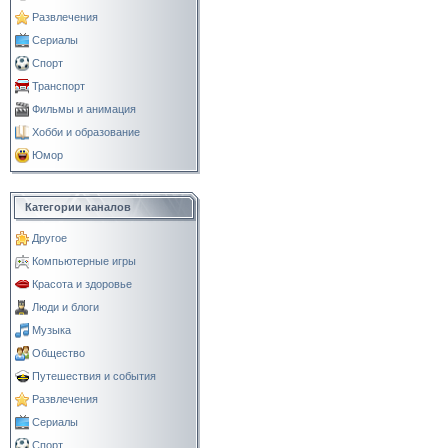
Развлечения
Сериалы
Спорт
Транспорт
Фильмы и анимация
Хобби и образование
Юмор
Категории каналов
Другое
Компьютерные игры
Красота и здоровье
Люди и блоги
Музыка
Общество
Путешествия и события
Развлечения
Сериалы
Спорт