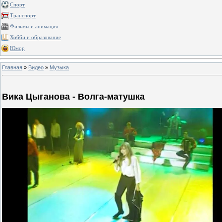
Спорт
Транспорт
Фильмы и анимация
Хобби и образование
Юмор
Главная
»
Видео
»
Музыка
Вика Цыганова - Волга-матушка