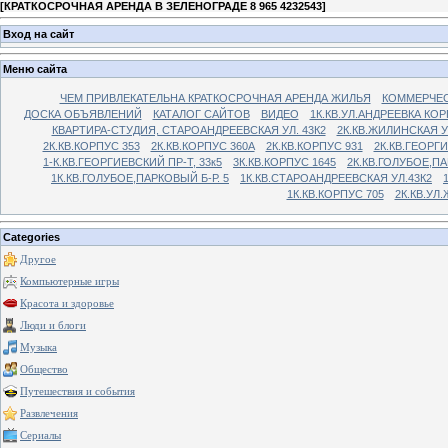
[
КРАТКОСРОЧНАЯ АРЕНДА В ЗЕЛЕНОГРАДЕ 8 965 4232543
]
Вход на сайт
Меню сайта
ЧЕМ ПРИВЛЕКАТЕЛЬНА КРАТКОСРОЧНАЯ АРЕНДА ЖИЛЬЯ
КОММЕРЧЕС
ДОСКА ОБЪЯВЛЕНИЙ
КАТАЛОГ САЙТОВ
ВИДЕО
1К.КВ.УЛ.АНДРЕЕВКА КОР
КВАРТИРА-СТУДИЯ, СТАРОАНДРЕЕВСКАЯ УЛ. 43К2
2К.КВ.ЖИЛИНСКАЯ У
2К.КВ.КОРПУС 353
2К.КВ.КОРПУС 360А
2К.КВ.КОРПУС 931
2К.КВ.ГЕОРГ
1-К.КВ.ГЕОРГИЕВСКИЙ ПР-Т, 33к5
3К.КВ.КОРПУС 1645
2К.КВ.ГОЛУБОЕ,ПА
1К.КВ.ГОЛУБОЕ,ПАРКОВЫЙ Б-Р. 5
1К.КВ.СТАРОАНДРЕЕВСКАЯ УЛ.43К2
1К.КВ.КОРПУС 705
2К.КВ.УЛ
Categories
Другое
Компьютерные игры
Красота и здоровье
Люди и блоги
Музыка
Общество
Путешествия и события
Развлечения
Сериалы