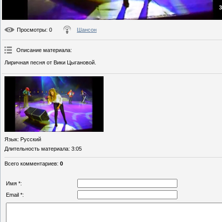
3
Просмотры
: 0
Шансон
Описание материала
:
Лиричная песня от Вики Цыгановой.
Язык
: Русский
Длительность материала
: 3:05
Всего комментариев
:
0
Имя *:
Email *: