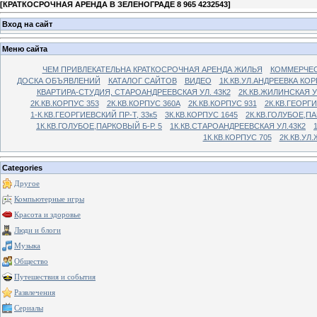
[
КРАТКОСРОЧНАЯ АРЕНДА В ЗЕЛЕНОГРАДЕ 8 965 4232543
]
Вход на сайт
Меню сайта
ЧЕМ ПРИВЛЕКАТЕЛЬНА КРАТКОСРОЧНАЯ АРЕНДА ЖИЛЬЯ
КОММЕРЧЕС
ДОСКА ОБЪЯВЛЕНИЙ
КАТАЛОГ САЙТОВ
ВИДЕО
1К.КВ.УЛ.АНДРЕЕВКА КОР
КВАРТИРА-СТУДИЯ, СТАРОАНДРЕЕВСКАЯ УЛ. 43К2
2К.КВ.ЖИЛИНСКАЯ У
2К.КВ.КОРПУС 353
2К.КВ.КОРПУС 360А
2К.КВ.КОРПУС 931
2К.КВ.ГЕОРГ
1-К.КВ.ГЕОРГИЕВСКИЙ ПР-Т, 33к5
3К.КВ.КОРПУС 1645
2К.КВ.ГОЛУБОЕ,ПА
1К.КВ.ГОЛУБОЕ,ПАРКОВЫЙ Б-Р. 5
1К.КВ.СТАРОАНДРЕЕВСКАЯ УЛ.43К2
1К.КВ.КОРПУС 705
2К.КВ.УЛ
Categories
Другое
Компьютерные игры
Красота и здоровье
Люди и блоги
Музыка
Общество
Путешествия и события
Развлечения
Сериалы