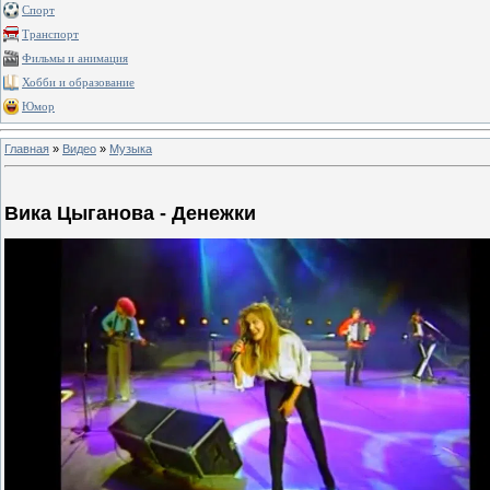
Спорт
Транспорт
Фильмы и анимация
Хобби и образование
Юмор
Главная
»
Видео
»
Музыка
Вика Цыганова - Денежки