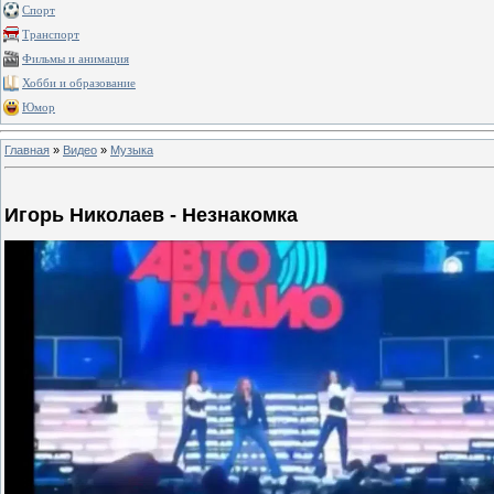
Спорт
Транспорт
Фильмы и анимация
Хобби и образование
Юмор
Главная
»
Видео
»
Музыка
Игорь Николаев - Незнакомка