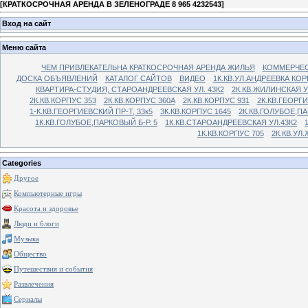
[
КРАТКОСРОЧНАЯ АРЕНДА В ЗЕЛЕНОГРАДЕ 8 965 4232543
]
Вход на сайт
Меню сайта
ЧЕМ ПРИВЛЕКАТЕЛЬНА КРАТКОСРОЧНАЯ АРЕНДА ЖИЛЬЯ
КОММЕРЧЕС
ДОСКА ОБЪЯВЛЕНИЙ
КАТАЛОГ САЙТОВ
ВИДЕО
1К.КВ.УЛ.АНДРЕЕВКА КОР
КВАРТИРА-СТУДИЯ, СТАРОАНДРЕЕВСКАЯ УЛ. 43К2
2К.КВ.ЖИЛИНСКАЯ У
2К.КВ.КОРПУС 353
2К.КВ.КОРПУС 360А
2К.КВ.КОРПУС 931
2К.КВ.ГЕОРГ
1-К.КВ.ГЕОРГИЕВСКИЙ ПР-Т, 33к5
3К.КВ.КОРПУС 1645
2К.КВ.ГОЛУБОЕ,ПА
1К.КВ.ГОЛУБОЕ,ПАРКОВЫЙ Б-Р. 5
1К.КВ.СТАРОАНДРЕЕВСКАЯ УЛ.43К2
1К.КВ.КОРПУС 705
2К.КВ.УЛ
Categories
Другое
Компьютерные игры
Красота и здоровье
Люди и блоги
Музыка
Общество
Путешествия и события
Развлечения
Сериалы