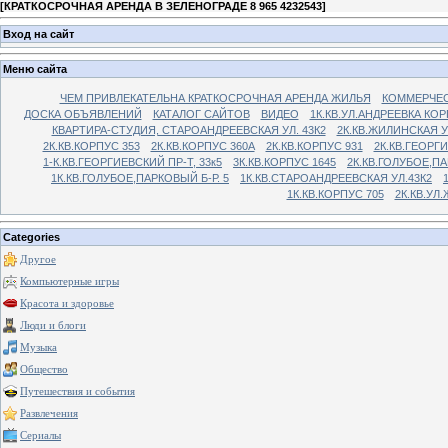
[
КРАТКОСРОЧНАЯ АРЕНДА В ЗЕЛЕНОГРАДЕ 8 965 4232543
]
Вход на сайт
Меню сайта
ЧЕМ ПРИВЛЕКАТЕЛЬНА КРАТКОСРОЧНАЯ АРЕНДА ЖИЛЬЯ
КОММЕРЧЕС
ДОСКА ОБЪЯВЛЕНИЙ
КАТАЛОГ САЙТОВ
ВИДЕО
1К.КВ.УЛ.АНДРЕЕВКА КОР
КВАРТИРА-СТУДИЯ, СТАРОАНДРЕЕВСКАЯ УЛ. 43К2
2К.КВ.ЖИЛИНСКАЯ У
2К.КВ.КОРПУС 353
2К.КВ.КОРПУС 360А
2К.КВ.КОРПУС 931
2К.КВ.ГЕОРГ
1-К.КВ.ГЕОРГИЕВСКИЙ ПР-Т, 33к5
3К.КВ.КОРПУС 1645
2К.КВ.ГОЛУБОЕ,ПА
1К.КВ.ГОЛУБОЕ,ПАРКОВЫЙ Б-Р. 5
1К.КВ.СТАРОАНДРЕЕВСКАЯ УЛ.43К2
1К.КВ.КОРПУС 705
2К.КВ.УЛ
Categories
Другое
Компьютерные игры
Красота и здоровье
Люди и блоги
Музыка
Общество
Путешествия и события
Развлечения
Сериалы