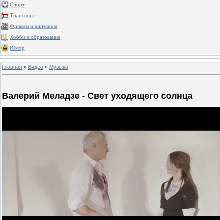
Спорт
Транспорт
Фильмы и анимация
Хобби и образование
Юмор
Главная
»
Видео
»
Музыка
Валерий Меладзе - Свет уходящего солнца