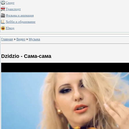
Спорт
Транспорт
Фильмы и анимация
Хобби и образование
Юмор
Главная
»
Видео
»
Музыка
Dzidzio - Сама-сама