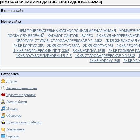
[
КРАТКОСРОЧНАЯ АРЕНДА В ЗЕЛЕНОГРАДЕ 8 965 4232543
]
Вход на сайт
Меню сайта
ЧЕМ ПРИВЛЕКАТЕЛЬНА КРАТКОСРОЧНАЯ АРЕНДА ЖИЛЬЯ
КОММЕРЧЕС
ДОСКА ОБЪЯВЛЕНИЙ
КАТАЛОГ САЙТОВ
ВИДЕО
1К.КВ.УЛ.АНДРЕЕВКА КОР
КВАРТИРА-СТУДИЯ, СТАРОАНДРЕЕВСКАЯ УЛ. 43К2
2К.КВ.ЖИЛИНСКАЯ У
2К.КВ.КОРПУС 353
2К.КВ.КОРПУС 360А
2К.КВ.КОРПУС 931
2К.КВ.ГЕОРГ
1-К.КВ.ГЕОРГИЕВСКИЙ ПР-Т, 33к5
3К.КВ.КОРПУС 1645
2К.КВ.ГОЛУБОЕ,ПА
1К.КВ.ГОЛУБОЕ,ПАРКОВЫЙ Б-Р. 5
1К.КВ.СТАРОАНДРЕЕВСКАЯ УЛ.43К2
1К.КВ.КОРПУС 705
2К.КВ.УЛ
Categories
Другое
Компьютерные игры
Красота и здоровье
Люди и блоги
Музыка
Общество
Путешествия и события
Развлечения
Сериалы