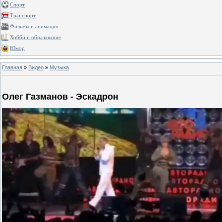
Спорт
Транспорт
Фильмы и анимация
Хобби и образование
Юмор
Главная
»
Видео
»
Музыка
Олег Газманов - Эскадрон