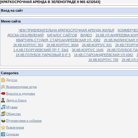
[
КРАТКОСРОЧНАЯ АРЕНДА В ЗЕЛЕНОГРАДЕ 8 965 4232543
]
Вход на сайт
Меню сайта
ЧЕМ ПРИВЛЕКАТЕЛЬНА КРАТКОСРОЧНАЯ АРЕНДА ЖИЛЬЯ
КОММЕРЧЕС
ДОСКА ОБЪЯВЛЕНИЙ
КАТАЛОГ САЙТОВ
ВИДЕО
1К.КВ.УЛ.АНДРЕЕВКА КОР
КВАРТИРА-СТУДИЯ, СТАРОАНДРЕЕВСКАЯ УЛ. 43К2
2К.КВ.ЖИЛИНСКАЯ У
2К.КВ.КОРПУС 353
2К.КВ.КОРПУС 360А
2К.КВ.КОРПУС 931
2К.КВ.ГЕОРГ
1-К.КВ.ГЕОРГИЕВСКИЙ ПР-Т, 33к5
3К.КВ.КОРПУС 1645
2К.КВ.ГОЛУБОЕ,ПА
1К.КВ.ГОЛУБОЕ,ПАРКОВЫЙ Б-Р. 5
1К.КВ.СТАРОАНДРЕЕВСКАЯ УЛ.43К2
1К.КВ.КОРПУС 705
2К.КВ.УЛ
Categories
Другое
Компьютерные игры
Красота и здоровье
Люди и блоги
Музыка
Общество
Путешествия и события
Развлечения
Сериалы