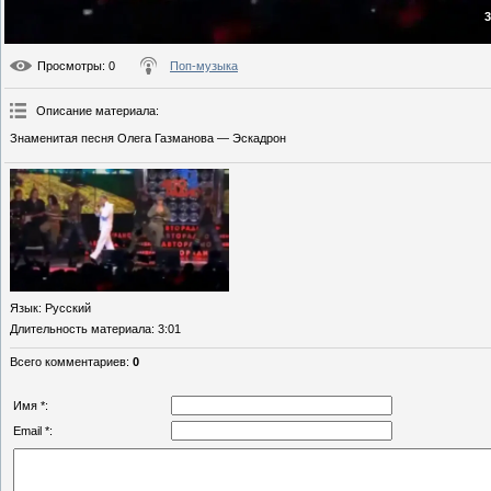
3
Просмотры
: 0
Поп-музыка
Описание материала
:
Знаменитая песня Олега Газманова — Эскадрон
Язык
: Русский
Длительность материала
: 3:01
Всего комментариев
:
0
Имя *:
Email *: