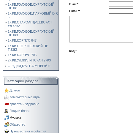
Имя *:
1К.КВ.ГОЛУБОЕ,СУРГУТСКИЙ
ПР.1К1
Email *:
1К.КВ.ГОЛУБОЕ,ПАРКОВЫЙ Б-Р.
5
1К.КВ.СТАРОАНДРЕЕВСКАЯ
УЛ.43К2
1К.КВ.ГОЛУБОЕ,СУРГУТСКИЙ
ПР.1К3
1К.КВ.КОРПУС 847
1К.КВ.ГЕОРГИЕВСКИЙ ПР-
Т,33К3
Код *:
1К.КВ.КОРПУС 705
2К.КВ.УЛ.ЖИЛИНСКАЯ,27К3
СТУДИЯ,БУЛ.ПАРКОВЫЙ 5
Категории раздела
Другое
Компьютерные игры
Красота и здоровье
Люди и блоги
Музыка
Общество
Путешествия и события