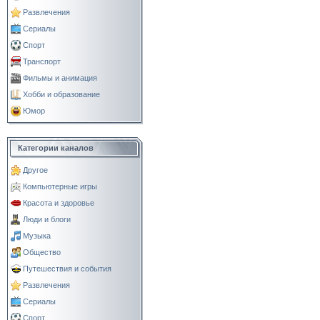
Развлечения
Сериалы
Спорт
Транспорт
Фильмы и анимация
Хобби и образование
Юмор
Категории каналов
Другое
Компьютерные игры
Красота и здоровье
Люди и блоги
Музыка
Общество
Путешествия и события
Развлечения
Сериалы
Спорт