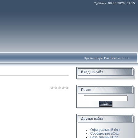
Суббота, 08.08.2026, 09:15
Приветствую Вас
Гость
|
RSS
Вход на сайт
Поиск
Друзья сайта
Официальный блог
Сообщество uCoz
База знаний uCoz