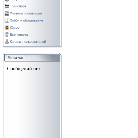
Транспорт
Фильмы и анимация
Хобби и образование
Юмор
Все каналы
Каналы пользователей
Мини-чат