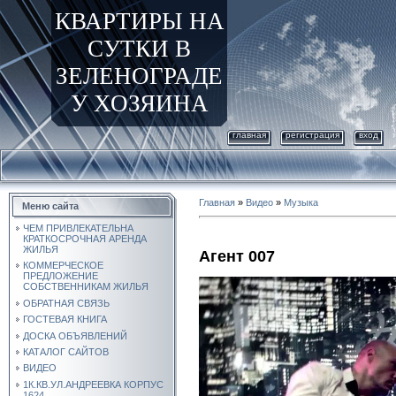
КВАРТИРЫ НА
СУТКИ В
ЗЕЛЕНОГРАДЕ
У ХОЗЯИНА
главная
регистрация
вход
Главная
»
Видео
»
Музыка
Меню сайта
ЧЕМ ПРИВЛЕКАТЕЛЬНА
КРАТКОСРОЧНАЯ АРЕНДА
ЖИЛЬЯ
Агент 007
КОММЕРЧЕСКОЕ
ПРЕДЛОЖЕНИЕ
СОБСТВЕННИКАМ ЖИЛЬЯ
ОБРАТНАЯ СВЯЗЬ
ГОСТЕВАЯ КНИГА
ДОСКА ОБЪЯВЛЕНИЙ
КАТАЛОГ САЙТОВ
ВИДЕО
1К.КВ.УЛ.АНДРЕЕВКА КОРПУС
1624