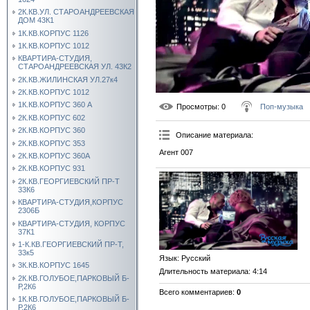
2К.КВ.УЛ. СТАРОАНДРЕЕВСКАЯ
ДОМ 43К1
1К.КВ.КОРПУС 1126
1К.КВ.КОРПУС 1012
КВАРТИРА-СТУДИЯ,
СТАРОАНДРЕЕВСКАЯ УЛ. 43К2
2К.КВ.ЖИЛИНСКАЯ УЛ.27к4
2К.КВ.КОРПУС 1012
1К.КВ.КОРПУС 360 А
Просмотры
: 0
Поп-музыка
2К.КВ.КОРПУС 602
2К.КВ.КОРПУС 360
Описание материала
:
2К.КВ.КОРПУС 353
Агент 007
2К.КВ.КОРПУС 360А
2К.КВ.КОРПУС 931
2К.КВ.ГЕОРГИЕВСКИЙ ПР-Т
33К6
КВАРТИРА-СТУДИЯ,КОРПУС
2306Б
КВАРТИРА-СТУДИЯ, КОРПУС
37К1
1-К.КВ.ГЕОРГИЕВСКИЙ ПР-Т,
33к5
Язык
: Русский
3К.КВ.КОРПУС 1645
Длительность материала
: 4:14
2К.КВ.ГОЛУБОЕ,ПАРКОВЫЙ Б-
Р,2К6
Всего комментариев
:
0
1К.КВ.ГОЛУБОЕ,ПАРКОВЫЙ Б-
Р,2К6