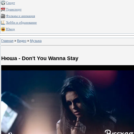
Спорт
Транспорт
Фильмы и анимация
Хобби и образование
Юмор
Главная
»
Видео
»
Музыка
Нюша - Don't You Wanna Stay