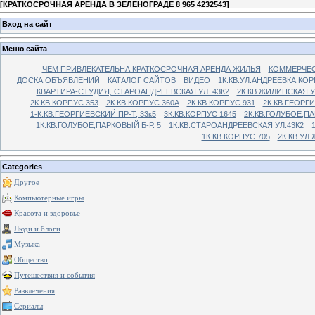
[
КРАТКОСРОЧНАЯ АРЕНДА В ЗЕЛЕНОГРАДЕ 8 965 4232543
]
Вход на сайт
Меню сайта
ЧЕМ ПРИВЛЕКАТЕЛЬНА КРАТКОСРОЧНАЯ АРЕНДА ЖИЛЬЯ
КОММЕРЧЕС
ДОСКА ОБЪЯВЛЕНИЙ
КАТАЛОГ САЙТОВ
ВИДЕО
1К.КВ.УЛ.АНДРЕЕВКА КОР
КВАРТИРА-СТУДИЯ, СТАРОАНДРЕЕВСКАЯ УЛ. 43К2
2К.КВ.ЖИЛИНСКАЯ У
2К.КВ.КОРПУС 353
2К.КВ.КОРПУС 360А
2К.КВ.КОРПУС 931
2К.КВ.ГЕОРГ
1-К.КВ.ГЕОРГИЕВСКИЙ ПР-Т, 33к5
3К.КВ.КОРПУС 1645
2К.КВ.ГОЛУБОЕ,ПА
1К.КВ.ГОЛУБОЕ,ПАРКОВЫЙ Б-Р. 5
1К.КВ.СТАРОАНДРЕЕВСКАЯ УЛ.43К2
1К.КВ.КОРПУС 705
2К.КВ.УЛ
Categories
Другое
Компьютерные игры
Красота и здоровье
Люди и блоги
Музыка
Общество
Путешествия и события
Развлечения
Сериалы