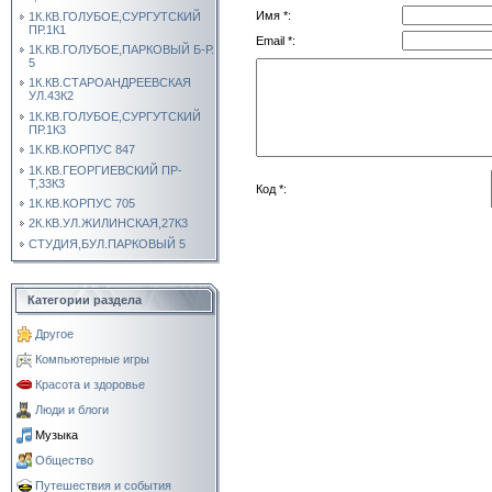
Имя *:
1К.КВ.ГОЛУБОЕ,СУРГУТСКИЙ
ПР.1К1
Email *:
1К.КВ.ГОЛУБОЕ,ПАРКОВЫЙ Б-Р.
5
1К.КВ.СТАРОАНДРЕЕВСКАЯ
УЛ.43К2
1К.КВ.ГОЛУБОЕ,СУРГУТСКИЙ
ПР.1К3
1К.КВ.КОРПУС 847
1К.КВ.ГЕОРГИЕВСКИЙ ПР-
Т,33К3
Код *:
1К.КВ.КОРПУС 705
2К.КВ.УЛ.ЖИЛИНСКАЯ,27К3
СТУДИЯ,БУЛ.ПАРКОВЫЙ 5
Категории раздела
Другое
Компьютерные игры
Красота и здоровье
Люди и блоги
Музыка
Общество
Путешествия и события