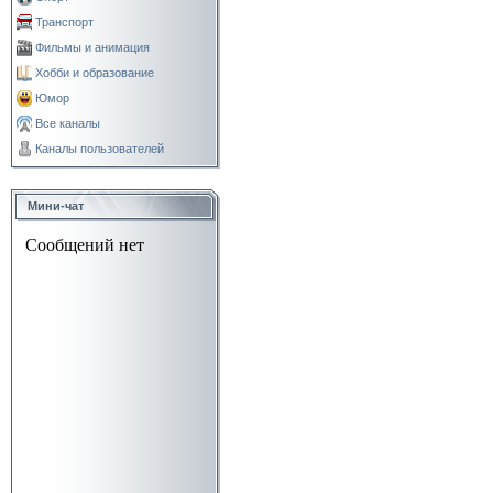
Транспорт
Фильмы и анимация
Хобби и образование
Юмор
Все каналы
Каналы пользователей
Мини-чат