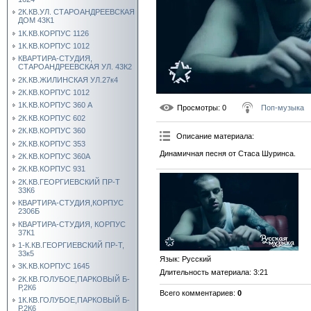
2К.КВ.УЛ. СТАРОАНДРЕЕВСКАЯ
ДОМ 43К1
1К.КВ.КОРПУС 1126
1К.КВ.КОРПУС 1012
КВАРТИРА-СТУДИЯ,
СТАРОАНДРЕЕВСКАЯ УЛ. 43К2
2К.КВ.ЖИЛИНСКАЯ УЛ.27к4
2К.КВ.КОРПУС 1012
1К.КВ.КОРПУС 360 А
Просмотры
: 0
Поп-музыка
2К.КВ.КОРПУС 602
2К.КВ.КОРПУС 360
Описание материала
:
2К.КВ.КОРПУС 353
Динамичная песня от Стаса Шуринса.
2К.КВ.КОРПУС 360А
2К.КВ.КОРПУС 931
2К.КВ.ГЕОРГИЕВСКИЙ ПР-Т
33К6
КВАРТИРА-СТУДИЯ,КОРПУС
2306Б
КВАРТИРА-СТУДИЯ, КОРПУС
37К1
1-К.КВ.ГЕОРГИЕВСКИЙ ПР-Т,
33к5
Язык
: Русский
3К.КВ.КОРПУС 1645
Длительность материала
: 3:21
2К.КВ.ГОЛУБОЕ,ПАРКОВЫЙ Б-
Р,2К6
Всего комментариев
:
0
1К.КВ.ГОЛУБОЕ,ПАРКОВЫЙ Б-
Р,2К6