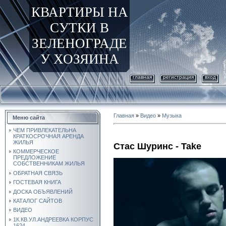
КВАРТИРЫ НА
СУТКИ В
ЗЕЛЕНОГРАДЕ
У ХОЗЯИНА
главная
регистрация
вход
Главная
»
Видео
»
Музыка
Меню сайта
ЧЕМ ПРИВЛЕКАТЕЛЬНА
КРАТКОСРОЧНАЯ АРЕНДА
ЖИЛЬЯ
Стас Шуринс - Take
КОММЕРЧЕСКОЕ
ПРЕДЛОЖЕНИЕ
СОБСТВЕННИКАМ ЖИЛЬЯ
ОБРАТНАЯ СВЯЗЬ
ГОСТЕВАЯ КНИГА
ДОСКА ОБЪЯВЛЕНИЙ
КАТАЛОГ САЙТОВ
ВИДЕО
1К.КВ.УЛ.АНДРЕЕВКА КОРПУС
1624