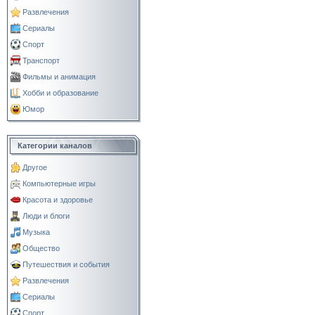
Развлечения
Сериалы
Спорт
Транспорт
Фильмы и анимация
Хобби и образование
Юмор
Категории каналов
Другое
Компьютерные игры
Красота и здоровье
Люди и блоги
Музыка
Общество
Путешествия и события
Развлечения
Сериалы
Спорт