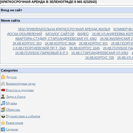
[
КРАТКОСРОЧНАЯ АРЕНДА В ЗЕЛЕНОГРАДЕ 8 965 4232543
]
Вход на сайт
Меню сайта
ЧЕМ ПРИВЛЕКАТЕЛЬНА КРАТКОСРОЧНАЯ АРЕНДА ЖИЛЬЯ
КОММЕРЧЕС
ДОСКА ОБЪЯВЛЕНИЙ
КАТАЛОГ САЙТОВ
ВИДЕО
1К.КВ.УЛ.АНДРЕЕВКА КОР
КВАРТИРА-СТУДИЯ, СТАРОАНДРЕЕВСКАЯ УЛ. 43К2
2К.КВ.ЖИЛИНСКАЯ У
2К.КВ.КОРПУС 353
2К.КВ.КОРПУС 360А
2К.КВ.КОРПУС 931
2К.КВ.ГЕОРГ
1-К.КВ.ГЕОРГИЕВСКИЙ ПР-Т, 33к5
3К.КВ.КОРПУС 1645
2К.КВ.ГОЛУБОЕ,ПА
1К.КВ.ГОЛУБОЕ,ПАРКОВЫЙ Б-Р. 5
1К.КВ.СТАРОАНДРЕЕВСКАЯ УЛ.43К2
1К.КВ.КОРПУС 705
2К.КВ.УЛ
Categories
Другое
Компьютерные игры
Красота и здоровье
Люди и блоги
Музыка
Общество
Путешествия и события
Развлечения
Сериалы