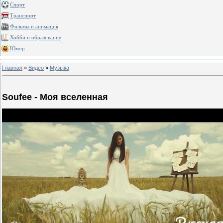
Спорт
Транспорт
Фильмы и анимация
Хобби и образование
Юмор
Главная
»
Видео
»
Музыка
Soufee - Моя вселенная