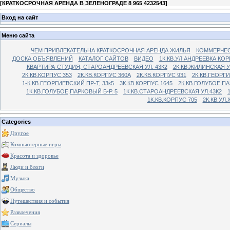
[
КРАТКОСРОЧНАЯ АРЕНДА В ЗЕЛЕНОГРАДЕ 8 965 4232543
]
Вход на сайт
Меню сайта
ЧЕМ ПРИВЛЕКАТЕЛЬНА КРАТКОСРОЧНАЯ АРЕНДА ЖИЛЬЯ
КОММЕРЧЕС
ДОСКА ОБЪЯВЛЕНИЙ
КАТАЛОГ САЙТОВ
ВИДЕО
1К.КВ.УЛ.АНДРЕЕВКА КОР
КВАРТИРА-СТУДИЯ, СТАРОАНДРЕЕВСКАЯ УЛ. 43К2
2К.КВ.ЖИЛИНСКАЯ У
2К.КВ.КОРПУС 353
2К.КВ.КОРПУС 360А
2К.КВ.КОРПУС 931
2К.КВ.ГЕОРГ
1-К.КВ.ГЕОРГИЕВСКИЙ ПР-Т, 33к5
3К.КВ.КОРПУС 1645
2К.КВ.ГОЛУБОЕ,ПА
1К.КВ.ГОЛУБОЕ,ПАРКОВЫЙ Б-Р. 5
1К.КВ.СТАРОАНДРЕЕВСКАЯ УЛ.43К2
1К.КВ.КОРПУС 705
2К.КВ.УЛ
Categories
Другое
Компьютерные игры
Красота и здоровье
Люди и блоги
Музыка
Общество
Путешествия и события
Развлечения
Сериалы