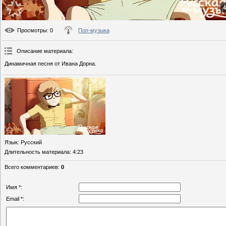
4
Просмотры
: 0
Поп-музыка
Описание материала
:
Динамичная песня от Ивана Дорна.
Язык
: Русский
Длительность материала
: 4:23
Всего комментариев
:
0
Имя *:
Email *: