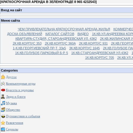
[
КРАТКОСРОЧНАЯ АРЕНДА В ЗЕЛЕНОГРАДЕ 8 965 4232543
]
Вход на сайт
Меню сайта
ЧЕМ ПРИВЛЕКАТЕЛЬНА КРАТКОСРОЧНАЯ АРЕНДА ЖИЛЬЯ
КОММЕРЧЕС
ДОСКА ОБЪЯВЛЕНИЙ
КАТАЛОГ САЙТОВ
ВИДЕО
1К.КВ.УЛ.АНДРЕЕВКА КОР
КВАРТИРА-СТУДИЯ, СТАРОАНДРЕЕВСКАЯ УЛ. 43К2
2К.КВ.ЖИЛИНСКАЯ У
2К.КВ.КОРПУС 353
2К.КВ.КОРПУС 360А
2К.КВ.КОРПУС 931
2К.КВ.ГЕОРГ
1-К.КВ.ГЕОРГИЕВСКИЙ ПР-Т, 33к5
3К.КВ.КОРПУС 1645
2К.КВ.ГОЛУБОЕ,ПА
1К.КВ.ГОЛУБОЕ,ПАРКОВЫЙ Б-Р. 5
1К.КВ.СТАРОАНДРЕЕВСКАЯ УЛ.43К2
1К.КВ.КОРПУС 705
2К.КВ.УЛ
Categories
Другое
Компьютерные игры
Красота и здоровье
Люди и блоги
Музыка
Общество
Путешествия и события
Развлечения
Сериалы