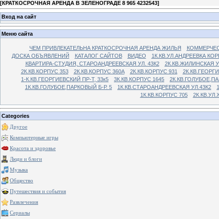
[
КРАТКОСРОЧНАЯ АРЕНДА В ЗЕЛЕНОГРАДЕ 8 965 4232543
]
Вход на сайт
Меню сайта
ЧЕМ ПРИВЛЕКАТЕЛЬНА КРАТКОСРОЧНАЯ АРЕНДА ЖИЛЬЯ
КОММЕРЧЕС
ДОСКА ОБЪЯВЛЕНИЙ
КАТАЛОГ САЙТОВ
ВИДЕО
1К.КВ.УЛ.АНДРЕЕВКА КОР
КВАРТИРА-СТУДИЯ, СТАРОАНДРЕЕВСКАЯ УЛ. 43К2
2К.КВ.ЖИЛИНСКАЯ У
2К.КВ.КОРПУС 353
2К.КВ.КОРПУС 360А
2К.КВ.КОРПУС 931
2К.КВ.ГЕОРГ
1-К.КВ.ГЕОРГИЕВСКИЙ ПР-Т, 33к5
3К.КВ.КОРПУС 1645
2К.КВ.ГОЛУБОЕ,ПА
1К.КВ.ГОЛУБОЕ,ПАРКОВЫЙ Б-Р. 5
1К.КВ.СТАРОАНДРЕЕВСКАЯ УЛ.43К2
1К.КВ.КОРПУС 705
2К.КВ.УЛ
Categories
Другое
Компьютерные игры
Красота и здоровье
Люди и блоги
Музыка
Общество
Путешествия и события
Развлечения
Сериалы