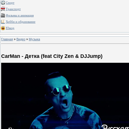
Спорт
Транспорт
Фильмы и анимация
Хобби и образование
Юмор
Главная
»
Видео
»
Музыка
CarMan - Детка (feat City Zen & DJJump)