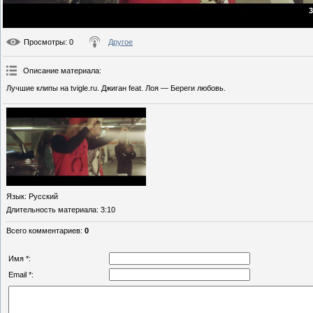
3
Просмотры
: 0
Другое
Описание материала
:
Лучшие клипы на tvigle.ru. Джиган feat. Лоя — Береги любовь.
Язык
: Русский
Длительность материала
: 3:10
Всего комментариев
:
0
Имя *:
Email *: