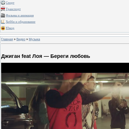
Спорт
Транспорт
Фильмы и анимация
Хобби и образование
Юмор
Главная
»
Видео
»
Музыка
Джиган feat Лоя — Береги любовь