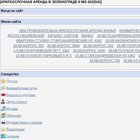
[
КРАТКОСРОЧНАЯ АРЕНДА В ЗЕЛЕНОГРАДЕ 8 965 4232543
]
Вход на сайт
Меню сайта
ЧЕМ ПРИВЛЕКАТЕЛЬНА КРАТКОСРОЧНАЯ АРЕНДА ЖИЛЬЯ
КОММЕРЧЕС
ДОСКА ОБЪЯВЛЕНИЙ
КАТАЛОГ САЙТОВ
ВИДЕО
1К.КВ.УЛ.АНДРЕЕВКА КОР
КВАРТИРА-СТУДИЯ, СТАРОАНДРЕЕВСКАЯ УЛ. 43К2
2К.КВ.ЖИЛИНСКАЯ У
2К.КВ.КОРПУС 353
2К.КВ.КОРПУС 360А
2К.КВ.КОРПУС 931
2К.КВ.ГЕОРГ
1-К.КВ.ГЕОРГИЕВСКИЙ ПР-Т, 33к5
3К.КВ.КОРПУС 1645
2К.КВ.ГОЛУБОЕ,ПА
1К.КВ.ГОЛУБОЕ,ПАРКОВЫЙ Б-Р. 5
1К.КВ.СТАРОАНДРЕЕВСКАЯ УЛ.43К2
1К.КВ.КОРПУС 705
2К.КВ.УЛ
Categories
Другое
Компьютерные игры
Красота и здоровье
Люди и блоги
Музыка
Общество
Путешествия и события
Развлечения
Сериалы