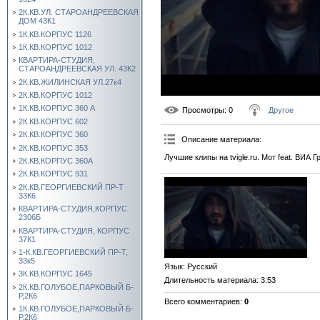
2К.КВ.УЛ. СТАРОАНДРЕЕВСКАЯ
ДОМ 43К1
1К.КВ.КОРПУС 1126
1К.КВ.КОРПУС 1012
КВАРТИРА-СТУДИЯ,
СТАРОАНДРЕЕВСКАЯ УЛ. 43К2
2К.КВ.ЖИЛИНСКАЯ УЛ.27к4
2К.КВ.КОРПУС 1012
1К.КВ.КОРПУС 360 А
Просмотры
: 0
Другое
2К.КВ.КОРПУС 602
2К.КВ.КОРПУС 360
Описание материала
:
2К.КВ.КОРПУС 353
Лучшие клипы на tvigle.ru. Мот feat. ВИА 
2К.КВ.КОРПУС 360А
2К.КВ.КОРПУС 931
2К.КВ.ГЕОРГИЕВСКИЙ ПР-Т
33К6
КВАРТИРА-СТУДИЯ,КОРПУС
2306Б
КВАРТИРА-СТУДИЯ, КОРПУС
37К1
1-К.КВ.ГЕОРГИЕВСКИЙ ПР-Т,
33к5
Язык
: Русский
3К.КВ.КОРПУС 1645
Длительность материала
: 3:53
2К.КВ.ГОЛУБОЕ,ПАРКОВЫЙ Б-
Р,2К6
Всего комментариев
:
0
1К.КВ.ГОЛУБОЕ,ПАРКОВЫЙ Б-
Р,2К6