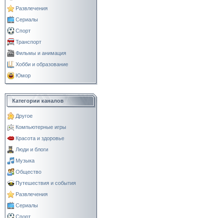
Развлечения
Сериалы
Спорт
Транспорт
Фильмы и анимация
Хобби и образование
Юмор
Категории каналов
Другое
Компьютерные игры
Красота и здоровье
Люди и блоги
Музыка
Общество
Путешествия и события
Развлечения
Сериалы
Спорт