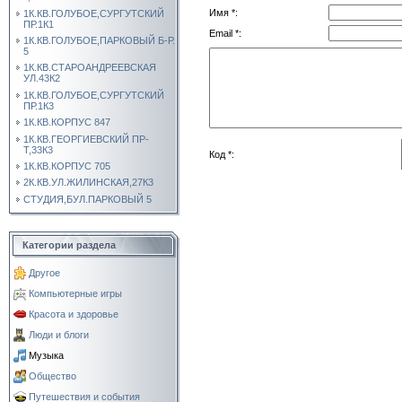
Имя *:
1К.КВ.ГОЛУБОЕ,СУРГУТСКИЙ
ПР.1К1
Email *:
1К.КВ.ГОЛУБОЕ,ПАРКОВЫЙ Б-Р.
5
1К.КВ.СТАРОАНДРЕЕВСКАЯ
УЛ.43К2
1К.КВ.ГОЛУБОЕ,СУРГУТСКИЙ
ПР.1К3
1К.КВ.КОРПУС 847
1К.КВ.ГЕОРГИЕВСКИЙ ПР-
Т,33К3
Код *:
1К.КВ.КОРПУС 705
2К.КВ.УЛ.ЖИЛИНСКАЯ,27К3
СТУДИЯ,БУЛ.ПАРКОВЫЙ 5
Категории раздела
Другое
Компьютерные игры
Красота и здоровье
Люди и блоги
Музыка
Общество
Путешествия и события