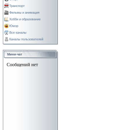
Транспорт
Фильмы и анимация
Хобби и образование
Юмор
Все каналы
Каналы пользователей
Мини-чат