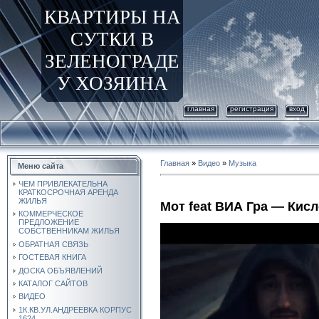
КВАРТИРЫ НА
СУТКИ В
ЗЕЛЕНОГРАДЕ
У ХОЗЯИНА
главная
регистрация
вход
Главная
»
Видео
»
Музыка
Меню сайта
ЧЕМ ПРИВЛЕКАТЕЛЬНА
КРАТКОСРОЧНАЯ АРЕНДА
ЖИЛЬЯ
Мот feat ВИА Гра — Кис
КОММЕРЧЕСКОЕ
ПРЕДЛОЖЕНИЕ
СОБСТВЕННИКАМ ЖИЛЬЯ
ОБРАТНАЯ СВЯЗЬ
ГОСТЕВАЯ КНИГА
ДОСКА ОБЪЯВЛЕНИЙ
КАТАЛОГ САЙТОВ
ВИДЕО
1К.КВ.УЛ.АНДРЕЕВКА КОРПУС
1624