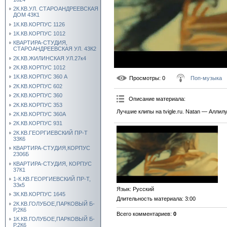
2К.КВ.УЛ. СТАРОАНДРЕЕВСКАЯ
ДОМ 43К1
1К.КВ.КОРПУС 1126
1К.КВ.КОРПУС 1012
КВАРТИРА-СТУДИЯ,
СТАРОАНДРЕЕВСКАЯ УЛ. 43К2
2К.КВ.ЖИЛИНСКАЯ УЛ.27к4
2К.КВ.КОРПУС 1012
1К.КВ.КОРПУС 360 А
Просмотры
: 0
Поп-музыка
2К.КВ.КОРПУС 602
2К.КВ.КОРПУС 360
Описание материала
:
2К.КВ.КОРПУС 353
Лучшие клипы на tvigle.ru. Natan — Аллил
2К.КВ.КОРПУС 360А
2К.КВ.КОРПУС 931
2К.КВ.ГЕОРГИЕВСКИЙ ПР-Т
33К6
КВАРТИРА-СТУДИЯ,КОРПУС
2306Б
КВАРТИРА-СТУДИЯ, КОРПУС
37К1
1-К.КВ.ГЕОРГИЕВСКИЙ ПР-Т,
33к5
Язык
: Русский
3К.КВ.КОРПУС 1645
Длительность материала
: 3:00
2К.КВ.ГОЛУБОЕ,ПАРКОВЫЙ Б-
Р,2К6
Всего комментариев
:
0
1К.КВ.ГОЛУБОЕ,ПАРКОВЫЙ Б-
Р,2К6