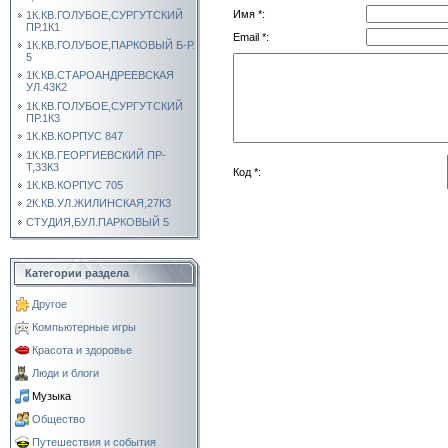
Имя *:
1К.КВ.ГОЛУБОЕ,СУРГУТСКИЙ
ПР.1К1
Email *:
1К.КВ.ГОЛУБОЕ,ПАРКОВЫЙ Б-Р.
5
1К.КВ.СТАРОАНДРЕЕВСКАЯ
УЛ.43К2
1К.КВ.ГОЛУБОЕ,СУРГУТСКИЙ
ПР.1К3
1К.КВ.КОРПУС 847
1К.КВ.ГЕОРГИЕВСКИЙ ПР-
Т,33К3
Код *:
1К.КВ.КОРПУС 705
2К.КВ.УЛ.ЖИЛИНСКАЯ,27К3
СТУДИЯ,БУЛ.ПАРКОВЫЙ 5
Категории раздела
Другое
Компьютерные игры
Красота и здоровье
Люди и блоги
Музыка
Общество
Путешествия и события