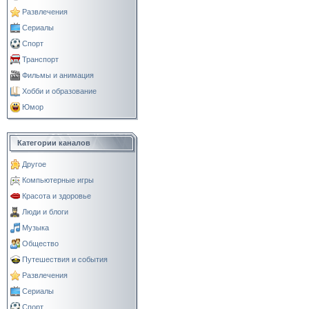
Развлечения
Сериалы
Спорт
Транспорт
Фильмы и анимация
Хобби и образование
Юмор
Категории каналов
Другое
Компьютерные игры
Красота и здоровье
Люди и блоги
Музыка
Общество
Путешествия и события
Развлечения
Сериалы
Спорт