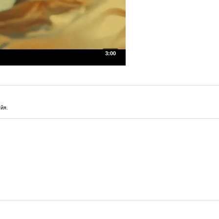
3:00
уйя.