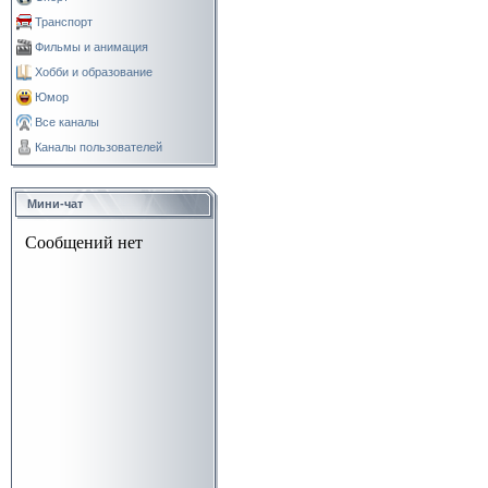
Транспорт
Фильмы и анимация
Хобби и образование
Юмор
Все каналы
Каналы пользователей
Мини-чат