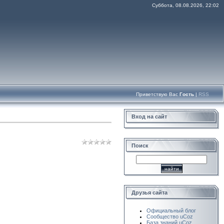
Суббота, 08.08.2026, 22:02
Приветствую Вас
Гость
|
RSS
Вход на сайт
Поиск
Друзья сайта
Официальный блог
Сообщество uCoz
База знаний uCoz