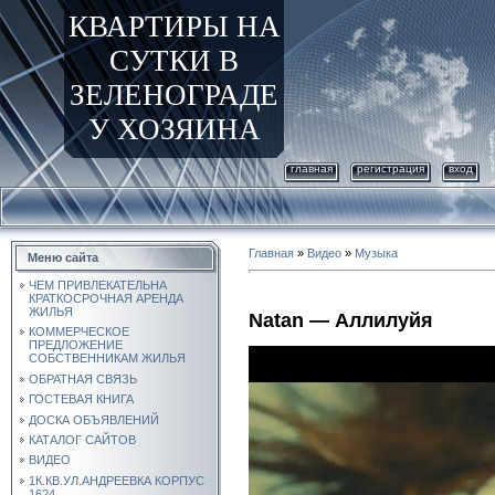
КВАРТИРЫ НА
СУТКИ В
ЗЕЛЕНОГРАДЕ
У ХОЗЯИНА
главная
регистрация
вход
Главная
»
Видео
»
Музыка
Меню сайта
ЧЕМ ПРИВЛЕКАТЕЛЬНА
КРАТКОСРОЧНАЯ АРЕНДА
ЖИЛЬЯ
Natan — Аллилуйя
КОММЕРЧЕСКОЕ
ПРЕДЛОЖЕНИЕ
СОБСТВЕННИКАМ ЖИЛЬЯ
ОБРАТНАЯ СВЯЗЬ
ГОСТЕВАЯ КНИГА
ДОСКА ОБЪЯВЛЕНИЙ
КАТАЛОГ САЙТОВ
ВИДЕО
1К.КВ.УЛ.АНДРЕЕВКА КОРПУС
1624