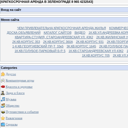
[
КРАТКОСРОЧНАЯ АРЕНДА В ЗЕЛЕНОГРАДЕ 8 965 4232543
]
Вход на сайт
Меню сайта
ЧЕМ ПРИВЛЕКАТЕЛЬНА КРАТКОСРОЧНАЯ АРЕНДА ЖИЛЬЯ
КОММЕРЧЕС
ДОСКА ОБЪЯВЛЕНИЙ
КАТАЛОГ САЙТОВ
ВИДЕО
1К.КВ.УЛ.АНДРЕЕВКА КОР
КВАРТИРА-СТУДИЯ, СТАРОАНДРЕЕВСКАЯ УЛ. 43К2
2К.КВ.ЖИЛИНСКАЯ У
2К.КВ.КОРПУС 353
2К.КВ.КОРПУС 360А
2К.КВ.КОРПУС 931
2К.КВ.ГЕОРГ
1-К.КВ.ГЕОРГИЕВСКИЙ ПР-Т, 33к5
3К.КВ.КОРПУС 1645
2К.КВ.ГОЛУБОЕ,ПА
1К.КВ.ГОЛУБОЕ,ПАРКОВЫЙ Б-Р. 5
1К.КВ.СТАРОАНДРЕЕВСКАЯ УЛ.43К2
1К.КВ.КОРПУС 705
2К.КВ.УЛ
Categories
Другое
Компьютерные игры
Красота и здоровье
Люди и блоги
Музыка
Общество
Путешествия и события
Развлечения
Сериалы