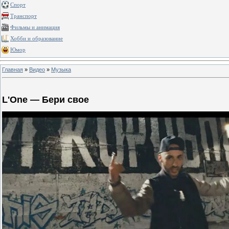
Спорт
Транспорт
Фильмы и анимация
Хобби и образование
Юмор
Главная
»
Видео
»
Музыка
L'One — Бери свое