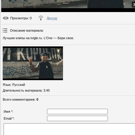
3
Просмотры
: 0
Другое
Описание материала
:
Лучшие клипы на tvigle.ru. L'One — Бери свое.
Язык
: Русский
Длительность материала
: 3:45
Всего комментариев
:
0
Имя *:
Email *: