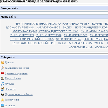
[
КРАТКОСРОЧНАЯ АРЕНДА В ЗЕЛЕНОГРАДЕ 8 965 4232543
]
Вход на сайт
Меню сайта
ЧЕМ ПРИВЛЕКАТЕЛЬНА КРАТКОСРОЧНАЯ АРЕНДА ЖИЛЬЯ
КОММЕРЧЕС
ДОСКА ОБЪЯВЛЕНИЙ
КАТАЛОГ САЙТОВ
ВИДЕО
1К.КВ.УЛ.АНДРЕЕВКА КОР
КВАРТИРА-СТУДИЯ, СТАРОАНДРЕЕВСКАЯ УЛ. 43К2
2К.КВ.ЖИЛИНСКАЯ У
2К.КВ.КОРПУС 353
2К.КВ.КОРПУС 360А
2К.КВ.КОРПУС 931
2К.КВ.ГЕОРГ
1-К.КВ.ГЕОРГИЕВСКИЙ ПР-Т, 33к5
3К.КВ.КОРПУС 1645
2К.КВ.ГОЛУБОЕ,ПА
1К.КВ.ГОЛУБОЕ,ПАРКОВЫЙ Б-Р. 5
1К.КВ.СТАРОАНДРЕЕВСКАЯ УЛ.43К2
1К.КВ.КОРПУС 705
2К.КВ.УЛ
Categories
Другое
Компьютерные игры
Красота и здоровье
Люди и блоги
Музыка
Общество
Путешествия и события
Развлечения
Сериалы