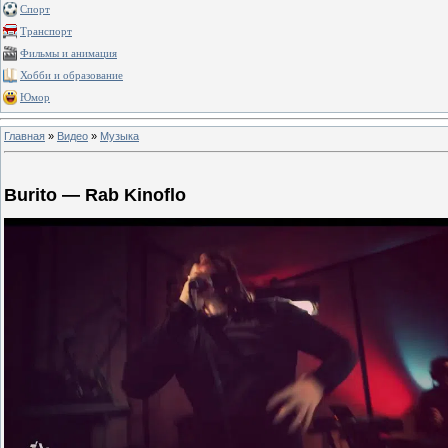
Спорт
Транспорт
Фильмы и анимация
Хобби и образование
Юмор
Главная
»
Видео
»
Музыка
Burito — Rab Kinoflo