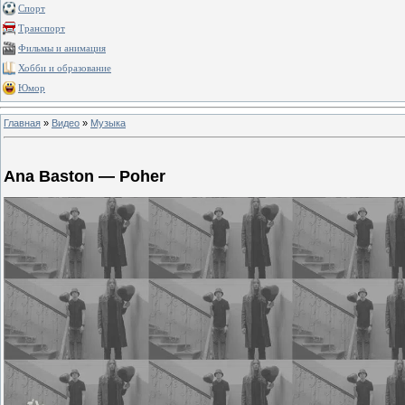
Спорт
Транспорт
Фильмы и анимация
Хобби и образование
Юмор
Главная
»
Видео
»
Музыка
Ana Baston — Poher