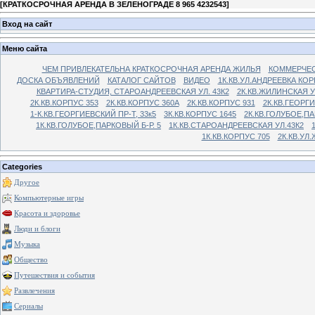
[
КРАТКОСРОЧНАЯ АРЕНДА В ЗЕЛЕНОГРАДЕ 8 965 4232543
]
Вход на сайт
Меню сайта
ЧЕМ ПРИВЛЕКАТЕЛЬНА КРАТКОСРОЧНАЯ АРЕНДА ЖИЛЬЯ
КОММЕРЧЕС
ДОСКА ОБЪЯВЛЕНИЙ
КАТАЛОГ САЙТОВ
ВИДЕО
1К.КВ.УЛ.АНДРЕЕВКА КОР
КВАРТИРА-СТУДИЯ, СТАРОАНДРЕЕВСКАЯ УЛ. 43К2
2К.КВ.ЖИЛИНСКАЯ У
2К.КВ.КОРПУС 353
2К.КВ.КОРПУС 360А
2К.КВ.КОРПУС 931
2К.КВ.ГЕОРГ
1-К.КВ.ГЕОРГИЕВСКИЙ ПР-Т, 33к5
3К.КВ.КОРПУС 1645
2К.КВ.ГОЛУБОЕ,ПА
1К.КВ.ГОЛУБОЕ,ПАРКОВЫЙ Б-Р. 5
1К.КВ.СТАРОАНДРЕЕВСКАЯ УЛ.43К2
1К.КВ.КОРПУС 705
2К.КВ.УЛ
Categories
Другое
Компьютерные игры
Красота и здоровье
Люди и блоги
Музыка
Общество
Путешествия и события
Развлечения
Сериалы