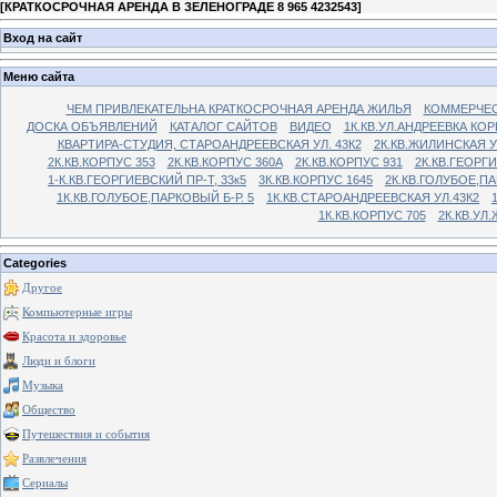
[
КРАТКОСРОЧНАЯ АРЕНДА В ЗЕЛЕНОГРАДЕ 8 965 4232543
]
Вход на сайт
Меню сайта
ЧЕМ ПРИВЛЕКАТЕЛЬНА КРАТКОСРОЧНАЯ АРЕНДА ЖИЛЬЯ
КОММЕРЧЕС
ДОСКА ОБЪЯВЛЕНИЙ
КАТАЛОГ САЙТОВ
ВИДЕО
1К.КВ.УЛ.АНДРЕЕВКА КОР
КВАРТИРА-СТУДИЯ, СТАРОАНДРЕЕВСКАЯ УЛ. 43К2
2К.КВ.ЖИЛИНСКАЯ У
2К.КВ.КОРПУС 353
2К.КВ.КОРПУС 360А
2К.КВ.КОРПУС 931
2К.КВ.ГЕОРГ
1-К.КВ.ГЕОРГИЕВСКИЙ ПР-Т, 33к5
3К.КВ.КОРПУС 1645
2К.КВ.ГОЛУБОЕ,ПА
1К.КВ.ГОЛУБОЕ,ПАРКОВЫЙ Б-Р. 5
1К.КВ.СТАРОАНДРЕЕВСКАЯ УЛ.43К2
1К.КВ.КОРПУС 705
2К.КВ.УЛ
Categories
Другое
Компьютерные игры
Красота и здоровье
Люди и блоги
Музыка
Общество
Путешествия и события
Развлечения
Сериалы